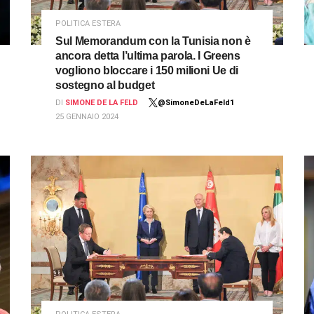
POLITICA ESTERA
Sul Memorandum con la Tunisia non è
ancora detta l’ultima parola. I Greens
vogliono bloccare i 150 milioni Ue di
sostegno al budget
DI
SIMONE DE LA FELD
@SimoneDeLaFeld1
25 GENNAIO 2024