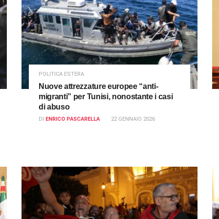
POLITICA ESTERA
Nuove attrezzature europee “anti-
migranti” per Tunisi, nonostante i casi
di abuso
DI
ENRICO PASCARELLA
22 GENNAIO 2026