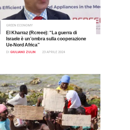
GREEN ECONOMY
El Kharraz (Rcreee): “La guerra di
Israele è un’ombra sulla cooperazione
Ue-Nord Africa”
DI
GIULIANO ZULIN
23 APRILE 2024