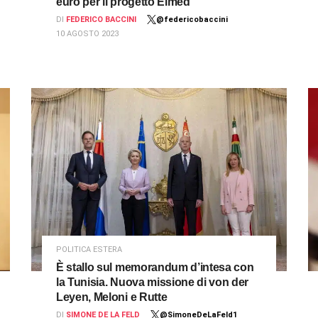
euro per il progetto Elmed
DI
FEDERICO BACCINI
@federicobaccini
10 AGOSTO 2023
POLITICA ESTERA
È stallo sul memorandum d’intesa con
la Tunisia. Nuova missione di von der
Leyen, Meloni e Rutte
DI
SIMONE DE LA FELD
@SimoneDeLaFeld1