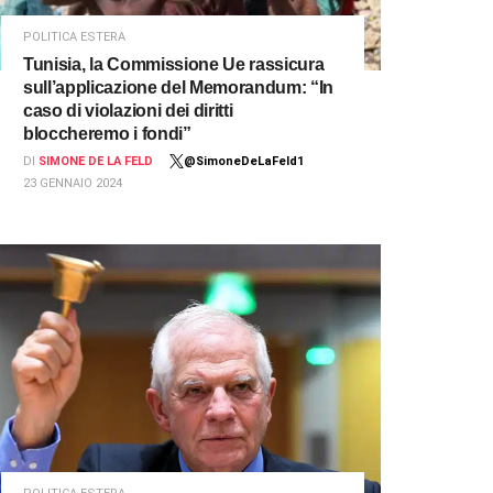
POLITICA ESTERA
Tunisia, la Commissione Ue rassicura
sull’applicazione del Memorandum: “In
caso di violazioni dei diritti
bloccheremo i fondi”
DI
SIMONE DE LA FELD
@SimoneDeLaFeld1
23 GENNAIO 2024