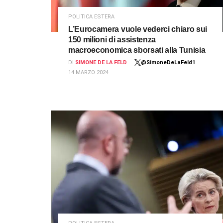
POLITICA ESTERA
L’Eurocamera vuole vederci chiaro sui
150 milioni di assistenza
macroeconomica sborsati alla Tunisia
DI
SIMONE DE LA FELD
@SimoneDeLaFeld1
14 MARZO 2024