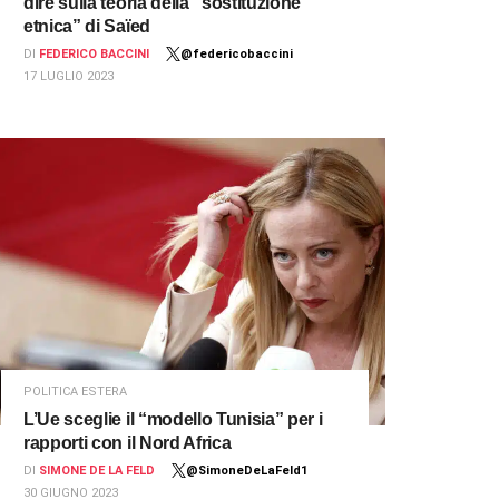
dire sulla teoria della “sostituzione
etnica” di Saïed
DI
FEDERICO BACCINI
@federicobaccini
17 LUGLIO 2023
POLITICA ESTERA
L’Ue sceglie il “modello Tunisia” per i
rapporti con il Nord Africa
DI
SIMONE DE LA FELD
@SimoneDeLaFeld1
30 GIUGNO 2023