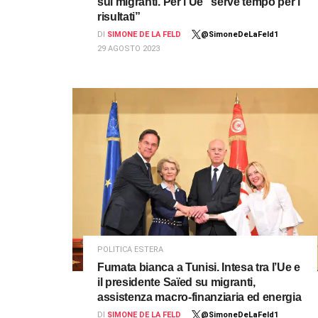
sui migranti. Per l’Ue “serve tempo per i
risultati”
DI
SIMONE DE LA FELD
@SimoneDeLaFeld1
29 AGOSTO 2023
POLITICA ESTERA
Fumata bianca a Tunisi. Intesa tra l’Ue e
il presidente Saïed su migranti,
assistenza macro-finanziaria ed energia
DI
SIMONE DE LA FELD
@SimoneDeLaFeld1