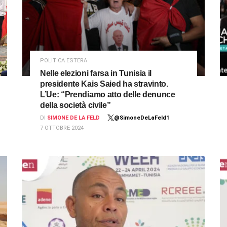
POLITICA ESTERA
Nelle elezioni farsa in Tunisia il
presidente Kais Saied ha stravinto.
L’Ue: “Prendiamo atto delle denunce
della società civile”
DI
SIMONE DE LA FELD
@SimoneDeLaFeld1
7 OTTOBRE 2024