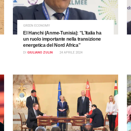
GREEN ECONOMY
El Hanchi (Anme-Tunisia): “L’Italia ha
un ruolo importante nella transizione
energetica del Nord Africa”
DI
GIULIANO ZULIN
24 APRILE 2024