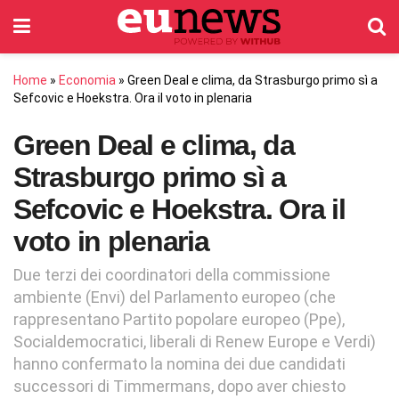
Home
»
Economia
»
Green Deal e clima, da Strasburgo primo sì a
Sefcovic e Hoekstra. Ora il voto in plenaria
Green Deal e clima, da
Strasburgo primo sì a
Sefcovic e Hoekstra. Ora il
voto in plenaria
Due terzi dei coordinatori della commissione
ambiente (Envi) del Parlamento europeo (che
rappresentano Partito popolare europeo (Ppe),
Socialdemocratici, liberali di Renew Europe e Verdi)
hanno confermato la nomina dei due candidati
successori di Timmermans, dopo aver chiesto