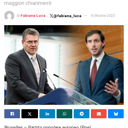
maggiori chiarimenti
di
Fabiana Luca
4 Ottobre 2023
@fabiana_luca
Bruxelles – Partito popolare europeo (Ppe),