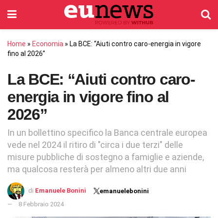
Home
»
Economia
»
La BCE: “Aiuti contro caro-energia in vigore
fino al 2026”
La BCE: “Aiuti contro caro-
energia in vigore fino al
2026”
In un bollettino specifico la Banca centrale europea
vede nel 2024 il ritiro di "circa i due terzi" delle
misure pubbliche di sostegno a famiglie e aziende,
ma qualcosa resterà per almeno altri due anni
di
Emanuele Bonini
emanuelebonini
8 Febbraio 2024