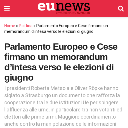
Home
»
Politica
»
Parlamento Europeo e Cese firmano un
memorandum d’intesa verso le elezioni di giugno
Parlamento Europeo e Cese
firmano un memorandum
d’intesa verso le elezioni di
giugno
I presidenti Roberta Metsola e Oliver Röpke hanno
siglato a Strasburgo un documento che rafforza la
cooperazione tra le due istituzioni Ue per spingere
l'affluenza alle urne, in particolare tra non votanti ed
elettori alle prime armi. Maggiore coordinamento
anche contro la manipolazione delle informazioni