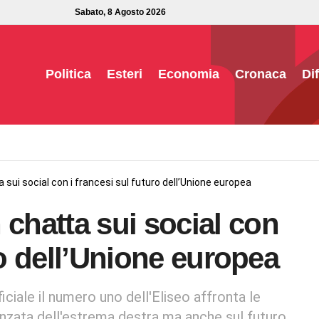
Sabato, 8 Agosto 2026
Politica
Esteri
Economia
Cronaca
Di
ui social con i francesi sul futuro dell’Unione europea
hatta sui social con
ro dell’Unione europea
iale il numero uno dell'Eliseo affronta le
avanzata dell'estrema destra ma anche sul futuro