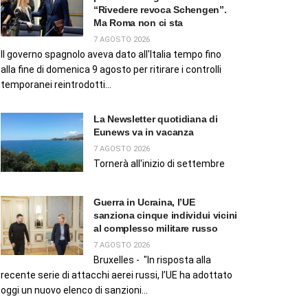
“Rivedere revoca Schengen”.
Ma Roma non ci sta
7 AGOSTO 2026
Il governo spagnolo aveva dato all'Italia tempo fino
alla fine di domenica 9 agosto per ritirare i controlli
temporanei reintrodotti...
La Newsletter quotidiana di
Eunews va in vacanza
7 AGOSTO 2026
Tornerà all'inizio di settembre
Guerra in Ucraina, l’UE
sanziona cinque individui vicini
al complesso militare russo
7 AGOSTO 2026
Bruxelles - "In risposta alla
recente serie di attacchi aerei russi, l’UE ha adottato
oggi un nuovo elenco di sanzioni...