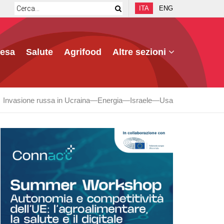
ITA
ENG
fesa
Salute
Agrifood
Altre sezioni
Invasione russa in Ucraina
Energia
Israele
Usa