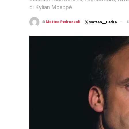
di Kylian Mbappé
di
Matteo Pedrazzoli
1
Matteo__Pedra