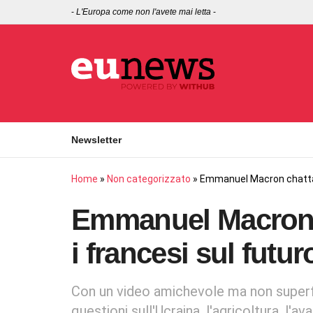
-
L'Europa come non l'avete mai letta
-
Newsletter
Home
»
Non categorizzato
»
Emmanuel Macron chatta s
Emmanuel Macron c
i francesi sul futu
Con un video amichevole ma non superfic
questioni sull'Ucraina, l'agricoltura, l'