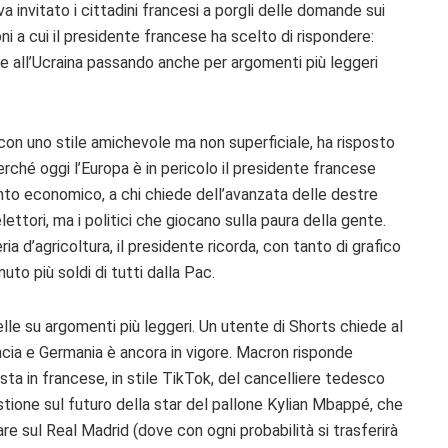
a invitato i cittadini francesi a porgli delle domande sui
ni a cui il presidente francese ha scelto di rispondere:
are all’Ucraina passando anche per argomenti più leggeri
 con uno stile amichevole ma non superficiale, ha risposto
rché oggi l’Europa è in pericolo il presidente francese
ento economico, a chi chiede dell’avanzata delle destre
lettori, ma i politici che giocano sulla paura della gente.
ia d’agricoltura, il presidente ricorda, con tanto di grafico
uto più soldi di tutti dalla Pac.
elle su argomenti più leggeri. Un utente di Shorts chiede al
ancia e Germania è ancora in vigore. Macron risponde
a in francese, in stile TikTok, del cancelliere tedesco
estione sul futuro della star del pallone Kylian Mbappé, che
re sul Real Madrid (dove con ogni probabilità si trasferirà