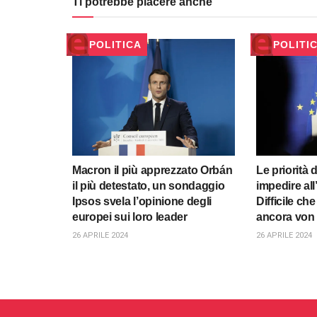
Ti potrebbe piacere anche
POLITICA
POLITI
Macron il più apprezzato Orbán
Le priorità 
il più detestato, un sondaggio
impedire all
Ipsos svela l’opinione degli
Difficile che
europei sui loro leader
ancora von
26 APRILE 2024
26 APRILE 2024