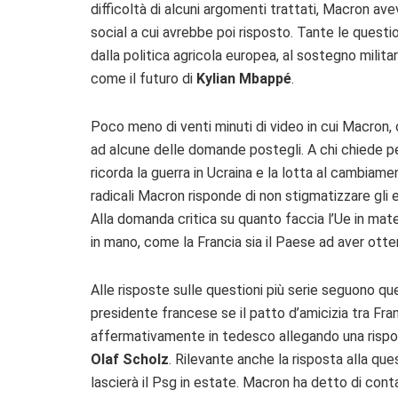
difficoltà di alcuni argomenti trattati, Macron avev
social a cui avrebbe poi risposto. Tante le questio
dalla politica agricola europea, al sostegno milit
come il futuro di
Kylian Mbappé
.
Poco meno di venti minuti di video in cui Macron,
ad alcune delle domande postegli. A chi chiede pe
ricorda la guerra in Ucraina e la lotta al cambiam
radicali Macron risponde di non stigmatizzare gli e
Alla domanda critica su quanto faccia l’Ue in mater
in mano, come la Francia sia il Paese ad aver otten
Alle risposte sulle questioni più serie seguono qu
presidente francese se il patto d’amicizia tra Fr
affermativamente in tedesco allegando una rispost
Olaf Scholz
. Rilevante anche la risposta alla qu
lascierà il Psg in estate. Macron ha detto di conta