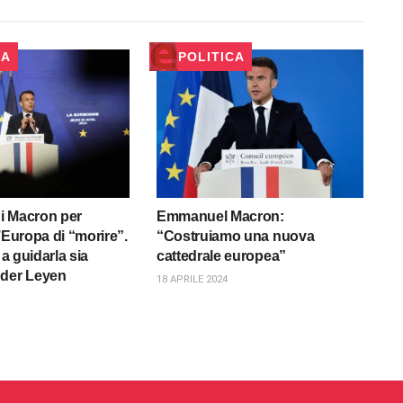
CA
POLITICA
di Macron per
Emmanuel Macron:
’Europa di “morire”.
“Costruiamo una nuova
 a guidarla sia
cattedrale europea”
 der Leyen
18 APRILE 2024