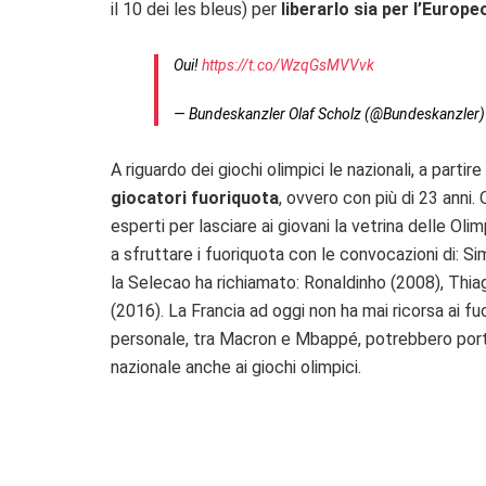
il 10 dei les bleus) per
liberarlo sia per l’Europe
Oui!
https://t.co/WzqGsMVVvk
— Bundeskanzler Olaf Scholz (@Bundeskanzler
A riguardo dei giochi olimpici le nazionali, a partire
giocatori fuoriquota
, ovvero con più di 23 anni. Q
esperti per lasciare ai giovani la vetrina delle Oli
a sfruttare i fuoriquota con le convocazioni di: 
la Selecao ha richiamato: Ronaldinho (2008), Thi
(2016). La Francia ad oggi non ha mai ricorsa ai fu
personale, tra Macron e Mbappé, potrebbero portar
nazionale anche ai giochi olimpici.