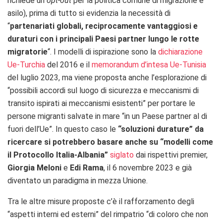
richiede un
opt-out
per la politica comune di migrazione e
asilo), prima di tutto si evidenzia la necessità di
“
partenariati globali, reciprocamente vantaggiosi e
duraturi con i principali Paesi partner lungo le rotte
migratorie
“. I modelli di ispirazione sono la
dichiarazione
Ue-Turchia
del 2016 e il
memorandum d’intesa Ue-Tunisia
del luglio 2023, ma viene proposta anche l’esplorazione di
“possibili accordi sul luogo di sicurezza e meccanismi di
transito ispirati ai meccanismi esistenti” per portare le
persone migranti salvate in mare “in un Paese partner al di
fuori dell’Ue”. In questo caso le
“soluzioni durature” da
ricercare si potrebbero basare anche su “modelli come
il Protocollo Italia-Albania”
siglato
dai rispettivi premier,
Giorgia Meloni
e
Edi Rama
, il 6 novembre 2023 e già
diventato un paradigma in mezza Unione.
Tra le altre misure proposte c’è il rafforzamento degli
“aspetti interni ed esterni” del rimpatrio “di coloro che non