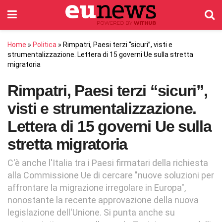
Home
»
Politica
»
Rimpatri, Paesi terzi “sicuri”, visti e
strumentalizzazione. Lettera di 15 governi Ue sulla stretta
migratoria
Rimpatri, Paesi terzi “sicuri”,
visti e strumentalizzazione.
Lettera di 15 governi Ue sulla
stretta migratoria
C'è anche l'Italia tra i Paesi firmatari della richiesta
alla Commissione Ue di cercare "nuove soluzioni per
affrontare la migrazione irregolare in Europa",
nonostante la recente approvazione della nuova
legislazione dell'Unione. Si punta anche su