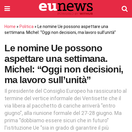
Home
»
Politica
»
Le nomine Ue possono aspettare una
settimana. Michel: “Oggi non decisioni, ma lavoro sull’unità”
Le nomine Ue possono
aspettare una settimana.
Michel: “Oggi non decisioni,
ma lavoro sull’unità”
Il presidente del Consiglio Europeo ha rassicurato al
termine del vertice informale dei Ventisette che il
via libera al pacchetto di cariche arriverà "entro
giugno", alla riunione formale del 27-28 giugno. Ma
prima "dobbiamo essere sicuri che in futuro"
l'istituzione Ue "sia in grado di garantire il più