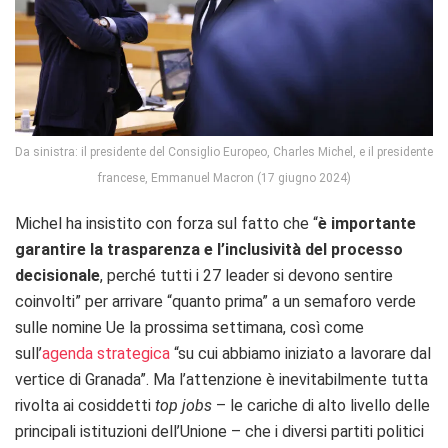
Da sinistra: il presidente del Consiglio Europeo, Charles Michel, e il presidente
francese, Emmanuel Macron (17 giugno 2024)
Michel ha insistito con forza sul fatto che “
è importante
garantire la trasparenza e l’inclusività del processo
decisionale
, perché tutti i 27 leader si devono sentire
coinvolti” per arrivare “quanto prima” a un semaforo verde
sulle nomine Ue la prossima settimana, così come
sull’
agenda strategica
“su cui abbiamo iniziato a lavorare dal
vertice di Granada”. Ma l’attenzione è inevitabilmente tutta
rivolta ai cosiddetti
top jobs
– le cariche di alto livello delle
principali istituzioni dell’Unione – che i diversi partiti politici