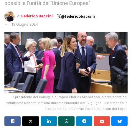
possibile l'unità dell'Unione Europea"
di
Federico Baccini
@federicobaccini
18 Giugno 2024
Il presidente del Consiglio europeo Charles Michel con la presidente del
Parlamento Roberta Metsola durante l'incontro del 17 giugno. Sullo sfondo la
presidente della Commissione Ursula von der Leyen