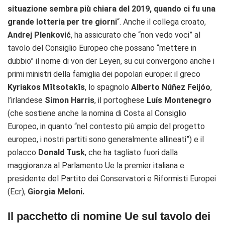
situazione sembra più chiara del 2019, quando ci fu una
grande lotteria per tre giorni
“. Anche il collega croato,
Andrej Plenković
, ha assicurato che “non vedo voci” al
tavolo del Consiglio Europeo che possano “mettere in
dubbio” il nome di von der Leyen, su cui convergono anche i
primi ministri della famiglia dei popolari europei: il greco
Kyriakos Mītsotakīs
, lo spagnolo
Alberto Núñez Feijóo
,
l’irlandese
Simon Harris
, il portoghese
Luís Montenegro
(che sostiene anche la nomina di Costa al Consiglio
Europeo, in quanto “nel contesto più ampio del progetto
europeo, i nostri partiti sono generalmente allineati”) e il
polacco
Donald Tusk
, che ha tagliato fuori dalla
maggioranza al Parlamento Ue la premier italiana e
presidente del Partito dei Conservatori e Riformisti Europei
(Ecr),
Giorgia Meloni.
Il pacchetto di nomine Ue sul tavolo dei