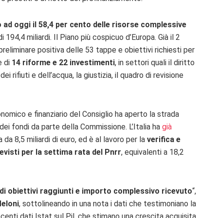
to ad oggi il 58,4 per cento delle risorse complessive
di 194,4 miliardi. Il Piano più cospicuo d’Europa. Già il 2
eliminare positiva delle 53 tappe e obiettivi richiesti per
e di
14 riforme e 22 investimenti
, in settori quali il diritto
i rifiuti e dell’acqua, la giustizia, il quadro di revisione
omico e finanziario del Consiglio ha aperto la strada
 dei fondi da parte della Commissione. L’Italia ha
già
da 8,5 miliardi di euro, ed è al lavoro per la
verifica e
evisti per la settima rata del Pnrr
, equivalenti a 18,2
di obiettivi raggiunti e importo complessivo ricevuto
“,
Meloni
, sottolineando in una nota i dati che testimoniano la
enti dati Istat sul Pil, che stimano una crescita acquisita