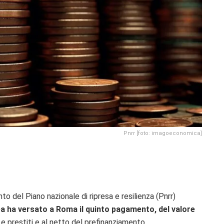
Pnrr [foto: imagoeconomica]
 del Piano nazionale di ripresa e resilienza (Pnrr)
 ha versato a Roma il quinto pagamento, del valore
 e prestiti e al netto del prefinanziamento.