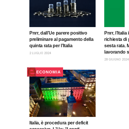
Pnrr, dall’Ue parere positivo
Pnrr, l’Itali
preliminare al pagamento della
richiesta d
quinta rata per l’Italia
sesta rata. 
lavorando 
2 LUGLIO 2024
28 GIUGNO 2024
ECONOMIA
Italia, è procedura per deficit