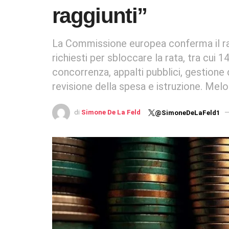
raggiunti”
La Commissione europea conferma il ra
richiesti per sbloccare la rata, tra cui 1
concorrenza, appalti pubblici, gestione de
revisione della spesa e istruzione. Melon
di
Simone De La Feld
@SimoneDeLaFeld1