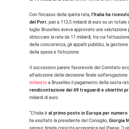
Con l’incasso della quinta rata,
l’Italia ha ricevu
del Pnrr
, pari a 113,5 miliardi di euro su un totale 
luglio Bruxelles aveva approvato una valutazione pr
sbloccare la rata da 11 miliardi, tra cui l’attuazion
della concorrenza, gli appalti pubblici, la gestione de
della spesa e l’istruzione.
Il successivo parere favorevole del Comitato econ
all’adozione della decisione finale sull’erogazione
richiesto
a Bruxelles il pagamento della sesta rata 
rendicontazione dei 69 traguardi e obiettivi pr
miliardi di euro.
“L’Italia è
al primo posto in Europa per numero 
ha esultato la presidente del Consiglio,
Giorgia 
seppur timida crescita economica nel Paese: “I rec