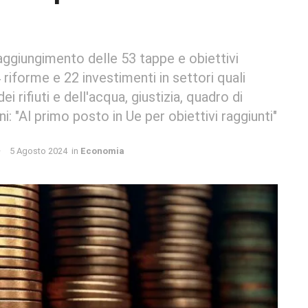
ggiungimento delle 53 tappe e obiettivi
4 riforme e 22 investimenti in settori quali
i rifiuti e dell'acqua, giustizia, quadro di
i: "Al primo posto in Ue per obiettivi raggiunti"
5 Agosto 2024
in
Economia