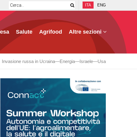
ITA
ENG
fesa
Salute
Agrifood
Altre sezioni
Invasione russa in Ucraina
Energia
Israele
Usa