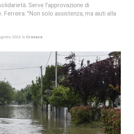
olidarietà. Serve l'approvazione di
 Ferreira: "Non solo assistenza, ma aiuti alla
Agosto 2024
in
Cronaca