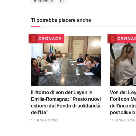
maltempo
ue
Ti potrebbe piacere anche
CRONACA
CRONA
Il ritorno di von der Leyen in
Von der Ley
Emilia-Romagna: “Presto nuovi
Forlì con Me
esborsi dal Fondo di solidarietà
dell’incontr
dell’Ue”
post alluvi
17 GENNAIO 2024
15 GENNAIO 202