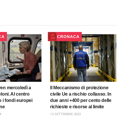
CA
CRONACA
en mercoledì a
Il Meccanismo di protezione
loni. Al centro
civile Ue a rischio collasso. In
o i fondi europei
due anni +400 per cento delle
one
richieste e risorse al limite
4
12 SETTEMBRE 2023