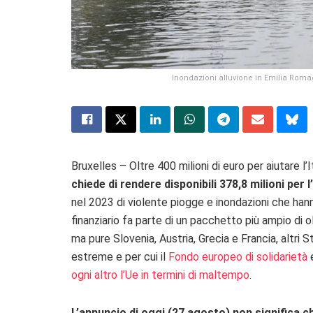
Inondazioni alluvione in Emilia Rom
Bruxelles – Oltre 400 milioni di euro per aiutare l’
chiede di rendere disponibili 378,8 milioni per
nel 2023 di violente piogge e inondazioni che han
finanziario fa parte di un pacchetto più ampio di ol
ma pure Slovenia, Austria, Grecia e Francia, altri
estreme e per cui il
Fondo europeo di solidarietà
e
ogni altro l’Ue in termini di maltempo
.
L’annuncio di oggi (27 agosto) non significa ch