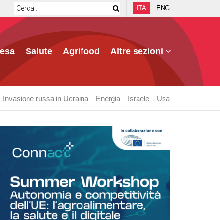
ITA
ENG
fesa
Salute
Agrifood
Altre sezioni
Invasione russa in Ucraina
Energia
Israele
Usa