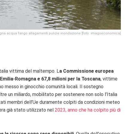
agna acqua fango allagamenti pulizie inondazione [foto: imagoeconomica]
Italia vittima del maltempo. L
a Commissione europea
 l’Emilia-Romagna e 67,8 milioni per la Toscana
, vittime
no messo in ginocchio comunità locali. Il sostegno
tre un miliardo, mobilitato per sostenere non solo l’Italia
 Stati membri dell’Ue duramente colpiti da condizioni meteo
ra già stato utilizzato nel
2023, anno che ha colpito più di
e le risorse sono rese disponibili
. Quella dell’esecutivo