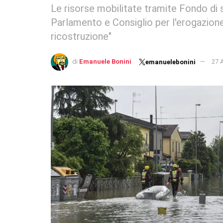
Le risorse mobilitate tramite Fondo di s
Parlamento e Consiglio per l'erogazione.
ricostruzione"
di
Emanuele Bonini
27 
emanuelebonini