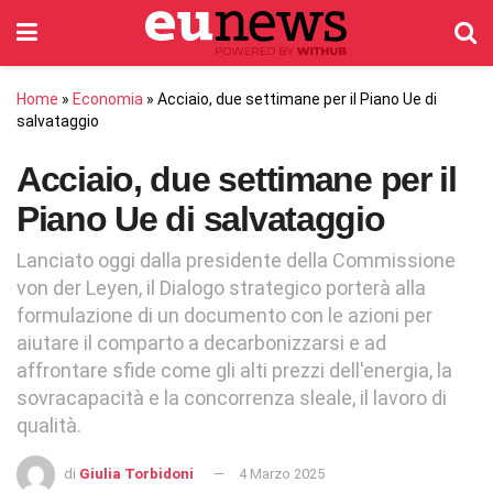
Home
»
Economia
»
Acciaio, due settimane per il Piano Ue di
salvataggio
Acciaio, due settimane per il
Piano Ue di salvataggio
Lanciato oggi dalla presidente della Commissione
von der Leyen, il Dialogo strategico porterà alla
formulazione di un documento con le azioni per
aiutare il comparto a decarbonizzarsi e ad
affrontare sfide come gli alti prezzi dell'energia, la
sovracapacità e la concorrenza sleale, il lavoro di
qualità.
di
Giulia Torbidoni
4 Marzo 2025