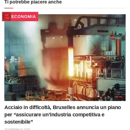
Ti potrebbe piacere anche
ECONOMIA
Acciaio in difficoltà, Bruxelles annuncia un piano
per “assicurare un’industria competitiva e
sostenibile”
25 FEBBRAIO 2025