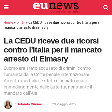
Home
»
Diritti
»
La CEDU riceve due ricorsi contro l’Italia per il
mancato arresto di Elmasry
La CEDU riceve due ricorsi
contro l’Italia per il mancato
arresto di Elmasry
L'uomo era stato accusato di crimini contro
l'umanità dalla Corte penale internazionale.
Arrestato in Italia, è stato rilasciato quasi
immediatamente dalle autorità, nonstante il
mandato dell'Aia
di
Iolanda Cuomo
29 Maggio 2026