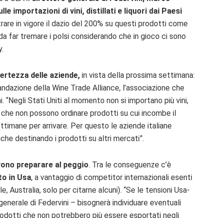
le importazioni di vini, distillati e liquori dai Paesi
trare in vigore il dazio del 200% su questi prodotti come
a far tremare i polsi considerando che in gioco ci sono
y.
ertezza delle aziende,
in vista della prossima settimana:
ndazione della Wine Trade Alliance, l’associazione che
ni. “Negli Stati Uniti al momento non si importano più vini,
to che non possono ordinare prodotti su cui incombe il
ettimane per arrivare. Per questo le aziende italiane
che destinando i prodotti su altri mercati”.
vono preparare al peggio
. Tra le conseguenze c’è
to in Usa
, a vantaggio di competitor internazionali esenti
, Australia, solo per citarne alcuni). “Se le tensioni Usa-
enerale di Federvini – bisognerà individuare eventuali
rodotti che non potrebbero più essere esportati negli