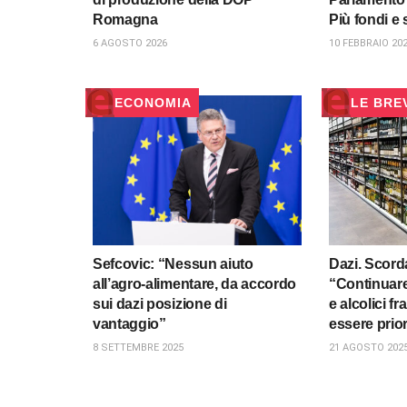
Romagna
Più fondi e 
6 AGOSTO 2026
10 FEBBRAIO 20
ECONOMIA
LE BRE
Sefcovic: “Nessun aiuto
Dazi. Scord
all’agro-alimentare, da accordo
“Continuare
sui dazi posizione di
e alcolici fr
vantaggio”
essere prior
8 SETTEMBRE 2025
21 AGOSTO 202