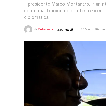
Il presidente Marco Montanaro, in un'int
conferma il momento di attesa e incerte
diplomatica
di
Redazione
26 Marzo 2025
in
eunewsit