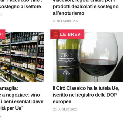
sostegno al settore
prodotti dealcolati e sostegno
all’enoturismo
26
4 DICEMBRE 2025
VI
LE BREVI
amaglia:
Il Cirò Classico ha la tutela Ue,
 a negoziare: vino
iscritto nel registro delle DOP
a i beni esentati deve
europee
ità per Ue”
25 LUGLIO 2025
5