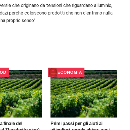
roversie che originano da tensioni che riguardano alluminio,
dei dazi perché colpiscono prodotti che non c’entrano nulla
 ha proprio senso”.
OOD
ECONOMIA
a finale del
Primi passi per gli aiuti ai
al ‘Pacchetto vino’:
viticoltori, regole chiare per i