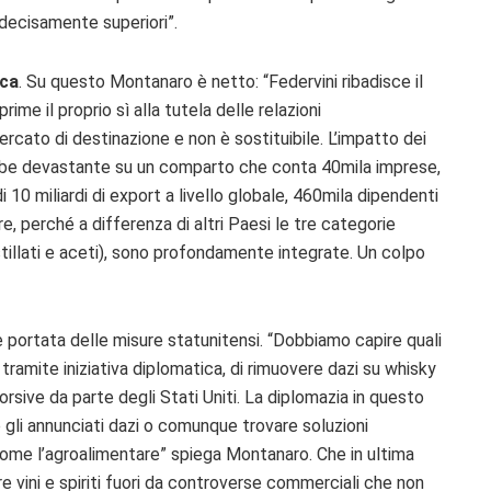
 decisamente superiori”.
ica
. Su questo Montanaro è netto: “Federvini ribadisce il
rime il proprio sì alla tutela delle relazioni
ercato di destinazione e non è sostituibile. L’impatto dei
rebbe devastante su un comparto che conta 40mila imprese,
di 10 miliardi di export a livello globale, 460mila dipendenti
are, perché a differenza di altri Paesi le tre categorie
stillati e aceti), sono profondamente integrate. Un colpo
le portata delle misure statunitensi. “Dobbiamo capire quali
 tramite iniziativa diplomatica, di rimuovere dazi su whisky
orsive da parte degli Stati Uniti. La diplomazia in questo
 gli annunciati dazi o comunque trovare soluzioni
come l’agroalimentare” spiega Montanaro. Che in ultima
re vini e spiriti fuori da controverse commerciali che non