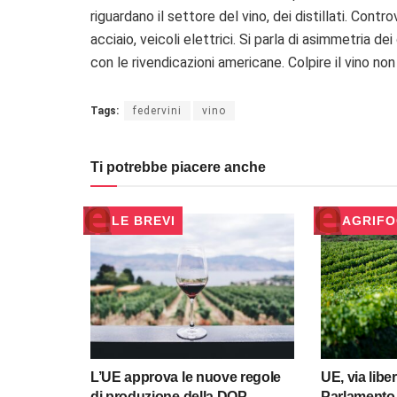
riguardano il settore del vino, dei distillati. Cont
acciaio, veicoli elettrici. Si parla di asimmetria 
con le rivendicazioni americane. Colpire il vino non
Tags:
federvini
vino
Ti potrebbe piacere anche
LE BREVI
AGRIF
L’UE approva le nuove regole
UE, via liber
di produzione della DOP
Parlamento 