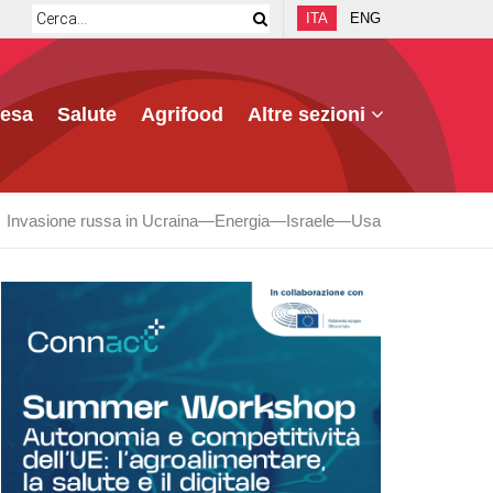
ITA
ENG
fesa
Salute
Agrifood
Altre sezioni
Invasione russa in Ucraina
Energia
Israele
Usa