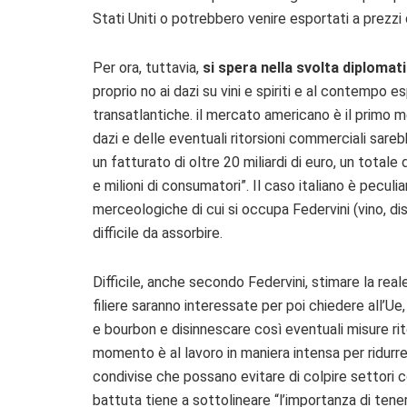
Stati Uniti o potrebbero venire esportati a prezzi
Per ora, tuttavia,
si spera nella svolta diplomat
proprio no ai dazi su vini e spiriti e al contempo esp
transatlantiche. il mercato americano è il primo m
dazi e delle eventuali ritorsioni commerciali sa
un fatturato di oltre 20 miliardi di euro, un totale 
e milioni di consumatori”. Il caso italiano è peculi
merceologiche di cui si occupa Federvini (vino, di
difficile da assorbire.
Difficile, anche secondo Federvini, stimare la rea
filiere saranno interessate per poi chiedere all’Ue,
e bourbon e disinnescare così eventuali misure rit
momento è al lavoro in maniera intensa per ridurre
condivise che possano evitare di colpire settori 
battuta tiene a sottolineare “l’importanza di tene