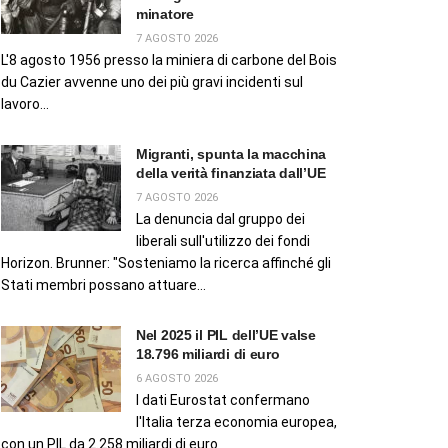
minatore
7 AGOSTO 2026
L'8 agosto 1956 presso la miniera di carbone del Bois
du Cazier avvenne uno dei più gravi incidenti sul
lavoro...
Migranti, spunta la macchina
della verità finanziata dall’UE
7 AGOSTO 2026
La denuncia dal gruppo dei
liberali sull'utilizzo dei fondi
Horizon. Brunner: "Sosteniamo la ricerca affinché gli
Stati membri possano attuare...
Nel 2025 il PIL dell’UE valse
18.796 miliardi di euro
6 AGOSTO 2026
I dati Eurostat confermano
l'Italia terza economia europea,
con un PIL da 2.258 miliardi di euro