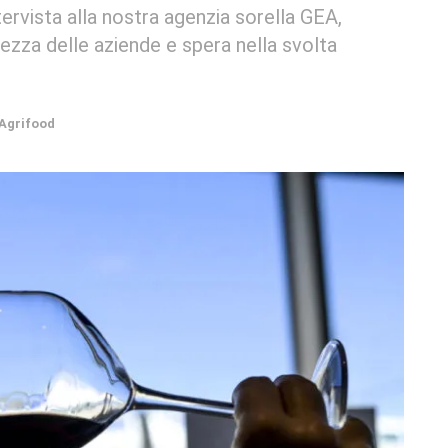
ervista alla nostra agenzia sorella GEA,
zza delle aziende e spera nella svolta
Agrifood