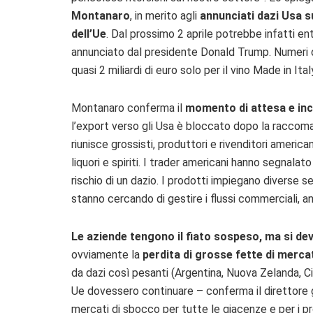
Montanaro
, in merito agli
annunciati dazi Usa sul
dell’Ue
. Dal prossimo 2 aprile potrebbe infatti en
annunciato dal presidente Donald Trump. Numeri d
quasi 2 miliardi di euro solo per il vino Made in Ital
Montanaro conferma il
momento di attesa e inc
l’export verso gli Usa è bloccato dopo la raccoma
riunisce grossisti, produttori e rivenditori america
liquori e spiriti. I trader americani hanno segnala
rischio di un dazio. I prodotti impiegano diverse s
stanno cercando di gestire i flussi commerciali, an
Le aziende tengono il fiato sospeso, ma si de
ovviamente la
perdita di grosse fette di merca
da dazi così pesanti (Argentina, Nuova Zelanda, Cile
Ue dovessero continuare – conferma il direttore g
mercati di sbocco per tutte le giacenze e per i p