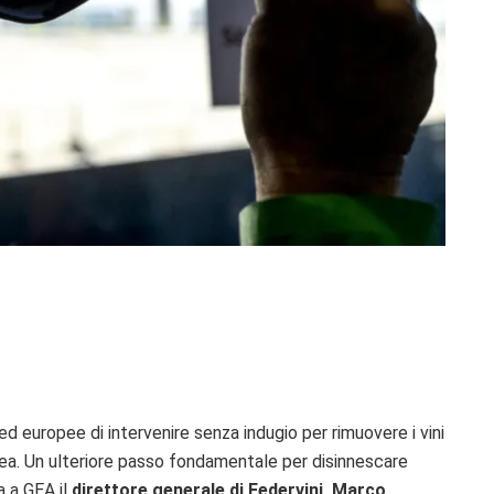
 ed europee di intervenire senza indugio per rimuovere i vini
ropea. Un ulteriore passo fondamentale per disinnescare
a a GEA il
direttore generale di Federvini, Marco