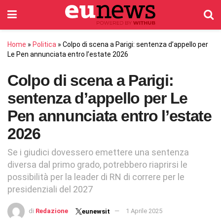
Home
»
Politica
»
Colpo di scena a Parigi: sentenza d’appello per
Le Pen annunciata entro l’estate 2026
Colpo di scena a Parigi:
sentenza d’appello per Le
Pen annunciata entro l’estate
2026
Se i giudici dovessero emettere una sentenza
diversa dal primo grado, potrebbero riaprirsi le
possibilità per la leader di RN di correre per le
presidenziali del 2027
di
Redazione
1 Aprile 2025
eunewsit