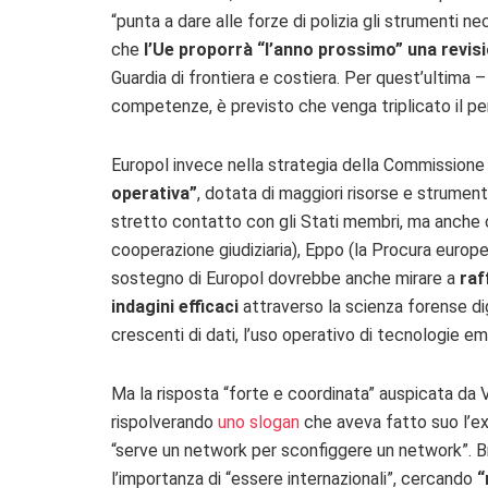
“punta a dare alle forze di polizia gli strumenti n
che
l’Ue proporrà “l’anno prossimo” una revisi
Guardia di frontiera e costiera. Per quest’ultima 
competenze, è previsto che venga triplicato il p
Europol invece nella strategia della Commissione
operativa”
, dotata di maggiori risorse e strument
stretto contatto con gli Stati membri, ma anche c
cooperazione giudiziaria), Eppo (la Procura europe
sostegno di Europol dovrebbe anche mirare a
raf
indagini efficaci
attraverso la scienza forense digi
crescenti di dati, l’uso operativo di tecnologie em
Ma la risposta “forte e coordinata” auspicata da Vi
rispolverando
uno slogan
che aveva fatto suo l’ex 
“serve un network per sconfiggere un network”. Br
l’importanza di “essere internazionali”, cercando
“