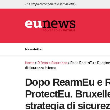
-
L'Europa come non l'avete mai letta
-
Newsletter
Home
»
Difesa e Sicurezza
»
Dopo RearmEu e Readines
di sicurezza interna
Dopo RearmEu e R
ProtectEu. Bruxell
strategia di sicure