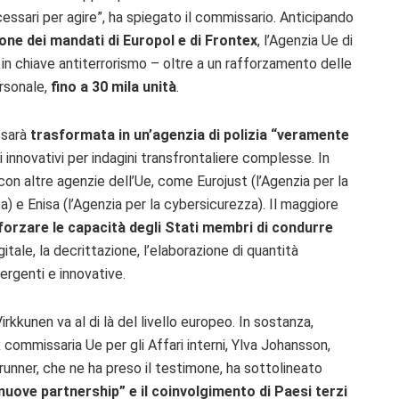
ecessari per agire”, ha spiegato il commissario. Anticipando
one dei mandati di Europol e di Frontex
, l’Agenzia Ue di
– in chiave antiterrorismo – oltre a un rafforzamento delle
ersonale,
fino a 30 mila unità
.
 sarà
trasformata in un’agenzia di polizia “veramente
i innovativi per indagini transfrontaliere complesse. In
on altre agenzie dell’Ue, come Eurojust (l’Agenzia per la
a) e Enisa (l’Agenzia per la cybersicurezza). Il maggiore
forzare le capacità degli Stati membri di condurre
tale, la decrittazione, l’elaborazione di quantità
ergenti e innovative.
rkkunen va al di là del livello europeo. In sostanza,
commissaria Ue per gli Affari interni, Ylva Johansson,
unner, che ne ha preso il testimone, ha sottolineato
nuove partnership” e il coinvolgimento di Paesi terzi