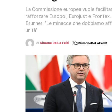
La Commissione europea vuole facilitare 
rafforzare Europol, Eurojust e Frontex. 
Brunner: "Le minacce che dobbiamo affr
unità"
di
Simone De La Feld
@SimoneDeLaFeld1