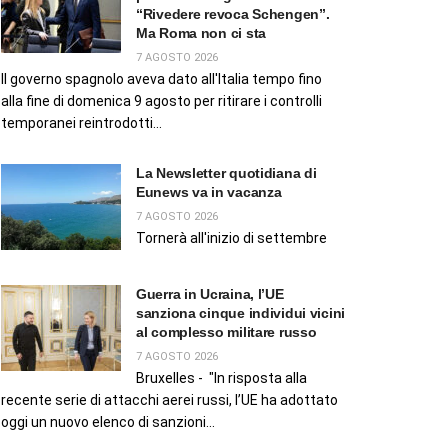
“Rivedere revoca Schengen”.
Ma Roma non ci sta
7 AGOSTO 2026
Il governo spagnolo aveva dato all'Italia tempo fino
alla fine di domenica 9 agosto per ritirare i controlli
temporanei reintrodotti...
La Newsletter quotidiana di
Eunews va in vacanza
7 AGOSTO 2026
Tornerà all'inizio di settembre
Guerra in Ucraina, l’UE
sanziona cinque individui vicini
al complesso militare russo
7 AGOSTO 2026
Bruxelles - "In risposta alla
recente serie di attacchi aerei russi, l’UE ha adottato
oggi un nuovo elenco di sanzioni...