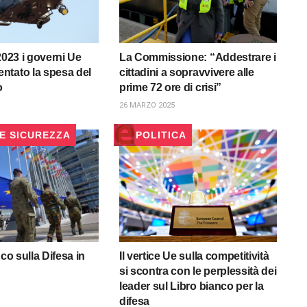
2023 i governi Ue
La Commissione: “Addestrare i
ntato la spesa del
cittadini a sopravvivere alle
o
prime 72 ore di crisi”
26 MARZO 2025
 E SICUREZZA
POLITICA
nco sulla Difesa in
Il vertice Ue sulla competitività
si scontra con le perplessità dei
leader sul Libro bianco per la
difesa