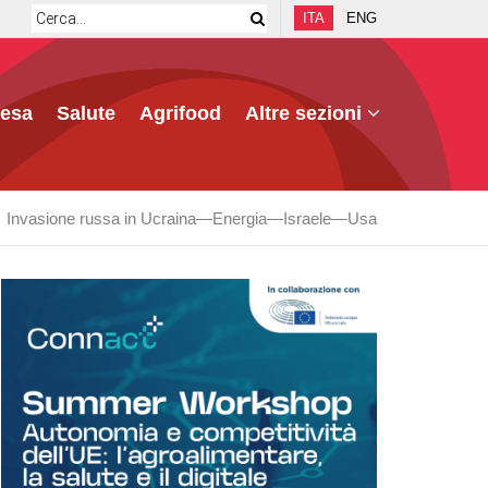
ITA
ENG
fesa
Salute
Agrifood
Altre sezioni
Invasione russa in Ucraina
Energia
Israele
Usa