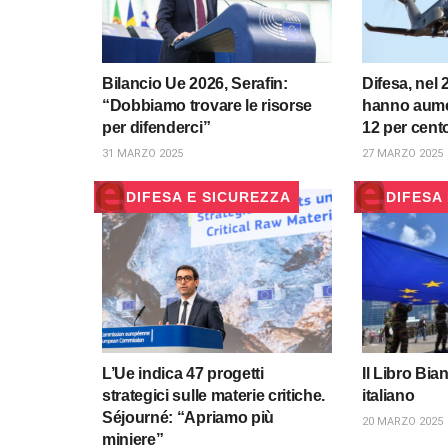
Bilancio Ue 2026, Serafin:
Difesa, nel 
“Dobbiamo trovare le risorse
hanno aume
per difenderci”
12 per cent
31 MARZO 2025
27 MARZO 2025
DIFESA E SICUREZZA
DIFESA
L’Ue indica 47 progetti
Il Libro Bia
strategici sulle materie critiche.
italiano
Séjourné: “Apriamo più
20 MARZO 2025
miniere”