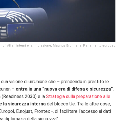
r gli Affari interni e la migrazione, Magnus Brunner al Parlamento europeo
ua visione di un’Unione che – prendendo in prestito le
kkunen –
entra in una “nuova era di difesa e sicurezza”
.
sa (Readiness 2030) e la
Strategia sulla preparazione alle
e la sicurezza interna
del blocco Ue. Tra le altre cose,
opol, Eurojust, Frontex -, di facilitare l’accesso ai dati
ova diplomazia della sicurezza”.