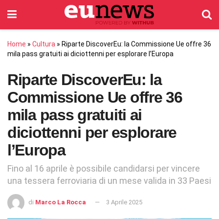
Home
»
Cultura
»
Riparte DiscoverEu: la Commissione Ue offre 36
mila pass gratuiti ai diciottenni per esplorare l’Europa
Riparte DiscoverEu: la
Commissione Ue offre 36
mila pass gratuiti ai
diciottenni per esplorare
l’Europa
Fino al 16 aprile è possibile candidarsi per vincere
una tessera ferroviaria di un mese valida in 33 Paesi
di
Marco La Rocca
3 Aprile 2025