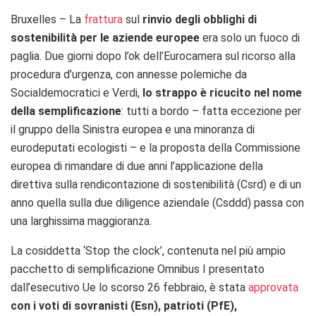
Bruxelles – La
frattura
sul
rinvio degli obblighi di
sostenibilità per le aziende europee
era solo un fuoco di
paglia. Due giorni dopo l’ok dell’Eurocamera sul ricorso alla
procedura d’urgenza, con annesse polemiche da
Socialdemocratici e Verdi,
lo strappo è ricucito nel nome
della semplificazione
: tutti a bordo – fatta eccezione per
il gruppo della Sinistra europea e una minoranza di
eurodeputati ecologisti – e la proposta della Commissione
europea di rimandare di due anni l’applicazione della
direttiva sulla rendicontazione di sostenibilità (Csrd) e di un
anno quella sulla due diligence aziendale (Csddd) passa con
una larghissima maggioranza.
La cosiddetta ‘Stop the clock’, contenuta nel più ampio
pacchetto di semplificazione Omnibus I presentato
dall’esecutivo Ue lo scorso 26 febbraio, è stata
approvata
con i voti di sovranisti (Esn), patrioti (PfE),