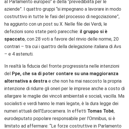
al Parlamento europeo” e della “prevedibilità per le
aziende”. I quattro gruppi “si
impegnano a lavorare in modo
costruttivo in tutte le fasi del processo di negoziazione”,
ha aggiunto con un post su X. Nelle file dei Verdi, le
defezioni sono state però parecchie:
il gruppo si è
spaccato
, con 28 voti a favore del rinvio delle norme, 20
contrari – tra cui i quattro della delegazione italiana di Avs
– e 4 astenuti.
In realtà la fiducia del fronte progressista nelle intenzioni
del
Ppe, che sa di poter contare su una maggioranza
alternativa a destra
e che non ha mai nascosto la propria
intenzione di ridurre gli oneri per le imprese anche a costo di
allargare le maglie dei vincoli ambientali e sociali, vacilla. Ma
socialisti e verdi hanno le mani legate, è la dura legge dei
numeri attuali dell’Eurocamera. In effetti
Tomas Tobé
,
eurodeputato popolare responsabile per l’Omnibus, si è
limitato ad affermare: “L
e forze costruttive in Parlamento