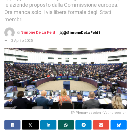
le aziende proposto dalla Commissione europea.
Ora manca solo il via libera formale degli Stati
membri
di
Simone De La Feld
@SimoneDeLaFeld1
3 Aprile 2025
EP Plenary session - Voting session