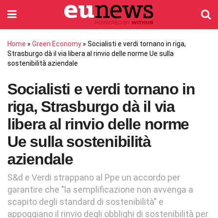
Home
»
Green Economy
»
Socialisti e verdi tornano in riga,
Strasburgo dà il via libera al rinvio delle norme Ue sulla
sostenibilità aziendale
Socialisti e verdi tornano in
riga, Strasburgo dà il via
libera al rinvio delle norme
Ue sulla sostenibilità
aziendale
S&d e Verdi strappano al Ppe un accordo per
garantire che "la semplificazione non avvenga a
scapito degli standard di sostenibilità" e
appoggiano il rinvio degli obblighi di sostenibilità per