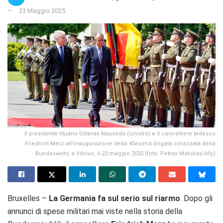
23 Maggio 2025
Il presidente lituano Gitanas Nausėda (sinistra) e il cancelliere tedesco
Friedrich Merz all'inaugurazione della 45esima brigata corazzata della
Bundeswehr, a Vilnius, il 22 maggio 2025 (foto: Petras Malukas/Afp)
Bruxelles –
La Germania fa sul serio sul riarmo
. Dopo gli
annunci di spese militari mai viste nella storia della