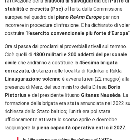
l’attivazione della
clausola di salvaguardia
del
Patto di
stabilità e crescita (Psc)
offerta dalla Commissione
europea nel quadro del
piano
ReArm Europe
per non
incorrere in procedure d’infrazione. E ha dichiarato di voler
costruire “
l’esercito convenzionale più forte d’Europa
“.
Ora si passa dai proclami ai proverbiali stivali sul terreno.
Cioè quelli di
4800 militari e 200 addetti del personale
civile
che andranno a costituire la
45esima brigata
corazzata
, di stanza nelle località di Rudnikai e Rukla.
L’
inaugurazione solenne
è avvenuta ieri (22 maggio) alla
presenza di Merz, del suo ministro della Difesa
Boris
Pistorius
e del presidente lituano
Gitanas Nausėda
. La
formazione della brigata era stata annunciata nel 2022 su
richiesta dello Stato baltico; l’unità era poi stata
ufficiosamente attivata lo scorso aprile e dovrebbe
raggiungere la
piena capacità operativa entro il 2027
.