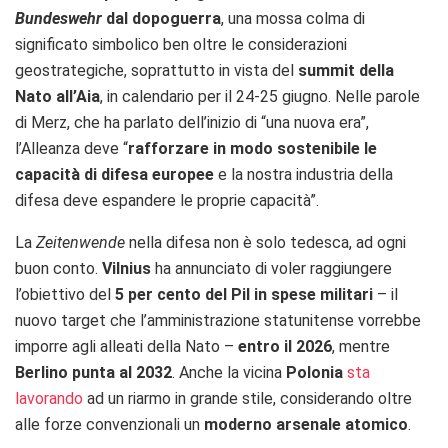
Bundeswehr
dal dopoguerra
, una mossa colma di
significato simbolico ben oltre le considerazioni
geostrategiche, soprattutto in vista del
summit della
Nato all’Aia
, in calendario per il 24-25 giugno. Nelle parole
di Merz, che ha parlato dell’inizio di “una nuova era”,
l’Alleanza deve “
rafforzare in modo sostenibile le
capacità di difesa europee
e la nostra industria della
difesa deve espandere le proprie capacità”.
La
Zeitenwende
nella difesa non è solo tedesca, ad ogni
buon conto.
Vilnius
ha annunciato di voler raggiungere
l’obiettivo del
5 per cento del Pil in spese militari
– il
nuovo target che l’amministrazione statunitense vorrebbe
imporre agli alleati della Nato –
entro il 2026
, mentre
Berlino punta al 2032
. Anche la vicina
Polonia
sta
lavorando
ad un riarmo in grande stile, considerando oltre
alle forze convenzionali un
moderno arsenale atomico
.