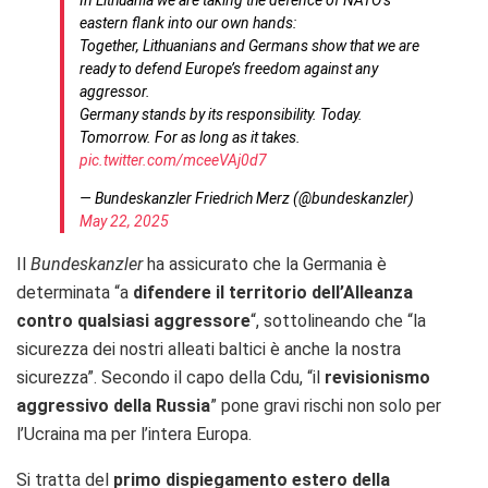
In Lithuania we are taking the defence of NATO’s
eastern flank into our own hands:
Together, Lithuanians and Germans show that we are
ready to defend Europe’s freedom against any
aggressor.
Germany stands by its responsibility. Today.
Tomorrow. For as long as it takes.
pic.twitter.com/mceeVAj0d7
— Bundeskanzler Friedrich Merz (@bundeskanzler)
May 22, 2025
Il
Bundeskanzler
ha assicurato che la Germania è
determinata “a
difendere il territorio dell’Alleanza
contro qualsiasi aggressore
“, sottolineando che “la
sicurezza dei nostri alleati baltici è anche la nostra
sicurezza”. Secondo il capo della Cdu, “il
revisionismo
aggressivo della Russia
” pone gravi rischi non solo per
l’Ucraina ma per l’intera Europa.
Si tratta del
primo dispiegamento estero della