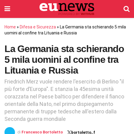
Home
»
Difesa e Sicurezza
»
La Germania sta schierando 5 mila
uomini al confine tra Lituania e Russia
La Germania sta schierando
5 mila uomini al confine tra
Lituania e Russia
Friedrich Merz vuole rendere l'esercito di Berlino "il
più forte d’Europa". E stanzia la 45esima unità
corazzata nel Paese baltico per difendere il fianco
orientale della Nato, nel primo dispiegamento
permanente di truppe tedesche all'estero dalla
Seconda guerra mondiale
di
Francesco Bortoletto
bortoletto_f