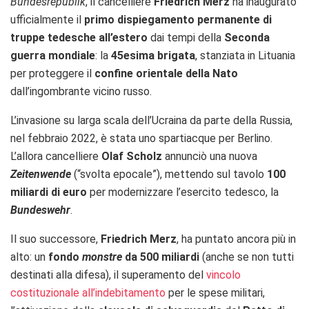
Bundesrepublik
, il cancelliere
Friedrich Merz
ha inaugurato
ufficialmente il
primo dispiegamento permanente di
truppe tedesche all’estero
dai tempi della
Seconda
guerra mondiale
: la
45esima brigata
, stanziata in Lituania
per proteggere il
confine orientale della Nato
dall’ingombrante vicino russo.
L’invasione su larga scala dell’Ucraina da parte della Russia,
nel febbraio 2022, è stata uno spartiacque per Berlino.
L’allora cancelliere
Olaf Scholz
annunciò una nuova
Zeitenwende
(“svolta epocale”), mettendo sul tavolo
100
miliardi di euro
per modernizzare l’esercito tedesco, la
Bundeswehr
.
Il suo successore,
Friedrich Merz
, ha puntato ancora più in
alto: un
fondo
monstre
da 500 miliardi
(anche se non tutti
destinati alla difesa), il superamento del
vincolo
costituzionale all’indebitamento
per le spese militari,