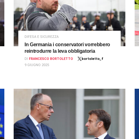
DIFESA E SICUREZZA
In Germania i conservatori vorrebbero
reintrodurre la leva obbligatoria
DI
FRANCESCO BORTOLETTO
bortoletto_f
9 GIUGNO 2025