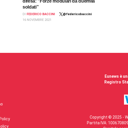
difesa: “Forze modulari da duemila
soldati”
DI
FEDERICO BACCINI
@federicobaccini
16 NOVEMBRE 2021
Eunews è una
Registro Sta
mo
i
Copyright © 2025 - W
Policy
Partita IVA: 100670809
olicy