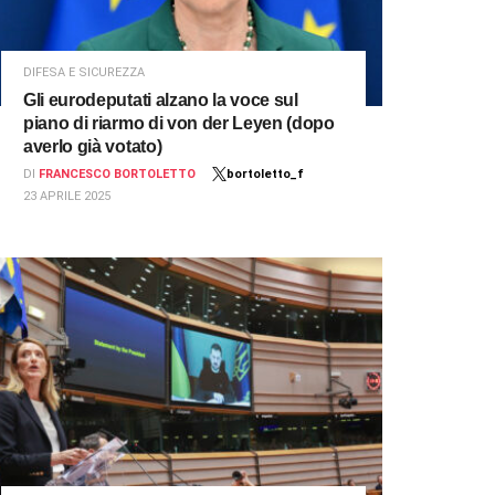
DIFESA E SICUREZZA
Gli eurodeputati alzano la voce sul
piano di riarmo di von der Leyen (dopo
averlo già votato)
DI
FRANCESCO BORTOLETTO
bortoletto_f
23 APRILE 2025