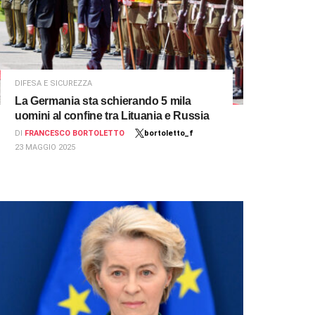
DIFESA E SICUREZZA
La Germania sta schierando 5 mila
uomini al confine tra Lituania e Russia
DI
FRANCESCO BORTOLETTO
bortoletto_f
23 MAGGIO 2025