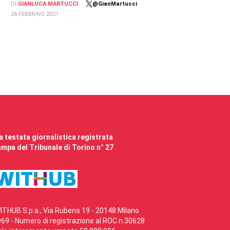
DI
GIANLUCA MARTUCCI
@GianMartucci
26 FEBBRAIO 2021
 testata giornalistica registrata
mpa del Tribunale di Torino n° 27
ITHUB S.p.a., Via Rubens 19 - 20148 Milano
69 - Numero di registrazione al ROC n.30628