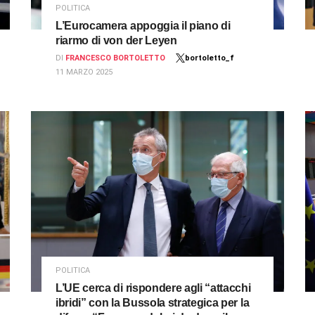
POLITICA
L’Eurocamera appoggia il piano di
riarmo di von der Leyen
DI
FRANCESCO BORTOLETTO
bortoletto_f
11 MARZO 2025
POLITICA
L’UE cerca di rispondere agli “attacchi
ibridi” con la Bussola strategica per la