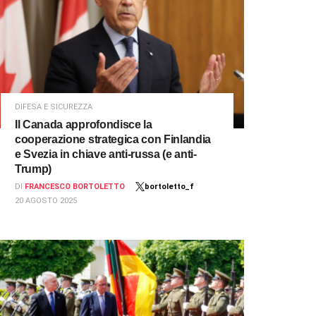
DIFESA E SICUREZZA
Il Canada approfondisce la
cooperazione strategica con Finlandia
e Svezia in chiave anti-russa (e anti-
Trump)
DI
FRANCESCO BORTOLETTO
bortoletto_f
20 AGOSTO 2025