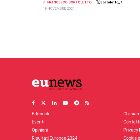
DI
FRANCESCO BORTOLETTO
bortoletto_f
19 NOVEMBRE 2024
Editoriali
Chi sia
Eventi
Contatt
Opinioni
Privacy 
Risultati Europee 2024
Cookie p