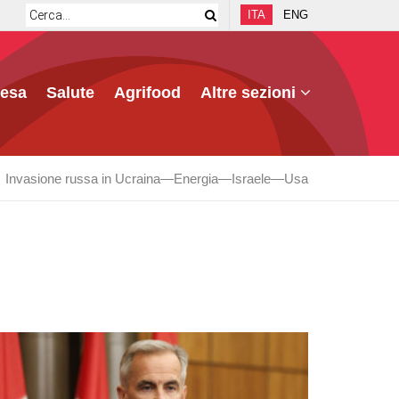
ITA
ENG
fesa
Salute
Agrifood
Altre sezioni
Invasione russa in Ucraina
Energia
Israele
Usa