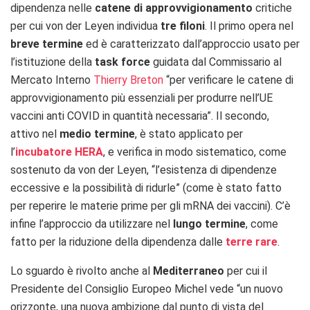
dipendenza nelle
catene di approvvigionamento
critiche
per cui von der Leyen individua
tre filoni
. Il primo opera nel
breve termine
ed è caratterizzato dall’approccio usato per
l’istituzione della
task force
guidata dal Commissario al
Mercato Interno
Thierry Breton
“per verificare le catene di
approvvigionamento più essenziali per produrre nell’UE
vaccini anti COVID in quantità necessaria”. Il secondo,
attivo nel
medio termine
, è stato applicato per
l’
incubatore HERA
, e verifica in modo sistematico, come
sostenuto da von der Leyen, “l’esistenza di dipendenze
eccessive e la possibilità di ridurle” (come è stato fatto
per reperire le materie prime per gli mRNA dei vaccini). C’è
infine l’approccio da utilizzare nel
lungo termine
, come
fatto per la riduzione della dipendenza dalle
terre rare
.
Lo sguardo è rivolto anche al
Mediterraneo
per cui il
Presidente del Consiglio Europeo Michel vede “un nuovo
orizzonte, una nuova ambizione dal punto di vista del