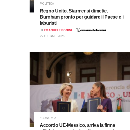
POLITICA
Regno Unito, Starmer si dimette.
Burnham pronto per guidare il Paese e i
laburisti
DI
EMANUELE BONINI
emanuelebonini
22 GIUGNO 2026
ECONOMIA
Accordo UE-Messico, arriva la firma