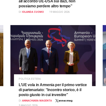
all’accordo UE-USA sui dazi, non
possiamo perdere altro tempo”
DI
IOLANDA CUOMO
19 MAGGIO 2026
POLITICA ESTERA
L’UE vola in Armenia per il primo vertice
di partenariato: “Incontro storico, è il
posto giusto in cui investire”
DI
ANNACHIARA MAGENTA
annacmag
5 MAGGIO 2026