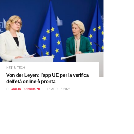
NET & TECH
Von der Leyen: l’app UE per la verifica
dell’età online è pronta
DI
GIULIA TORBIDONI
15 APRILE 2026