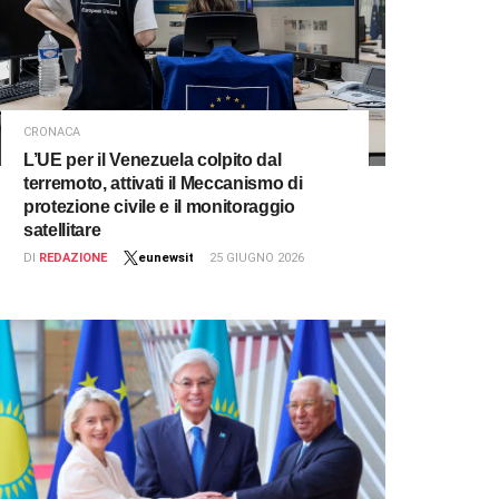
CRONACA
L’UE per il Venezuela colpito dal
terremoto, attivati il Meccanismo di
protezione civile e il monitoraggio
satellitare
DI
REDAZIONE
eunewsit
25 GIUGNO 2026