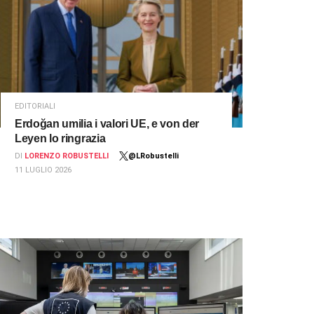
EDITORIALI
Erdoğan umilia i valori UE, e von der
Leyen lo ringrazia
DI
LORENZO ROBUSTELLI
@LRobustelli
11 LUGLIO 2026