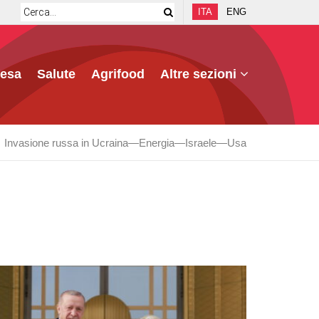
ITA
ENG
fesa
Salute
Agrifood
Altre sezioni
Invasione russa in Ucraina
Energia
Israele
Usa