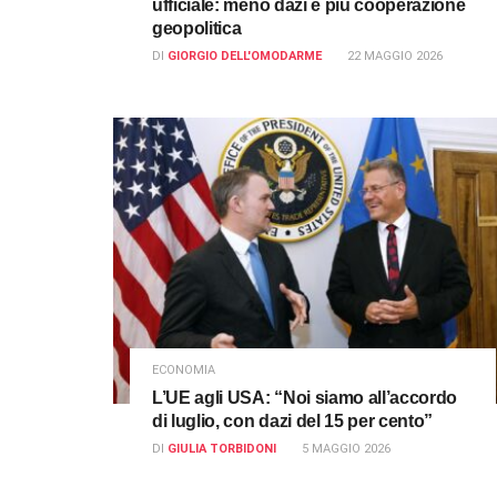
ufficiale: meno dazi e più cooperazione
geopolitica
DI
GIORGIO DELL'OMODARME
22 MAGGIO 2026
ECONOMIA
L’UE agli USA: “Noi siamo all’accordo
di luglio, con dazi del 15 per cento”
DI
GIULIA TORBIDONI
5 MAGGIO 2026