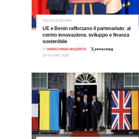
POLITICA ESTERA
UE e Benin rafforzano il partenariato: al
centro innovazione, sviluppo e finanza
sostenibile
DI
ANNACHIARA MAGENTA
annacmag
24 GIUGNO 2026