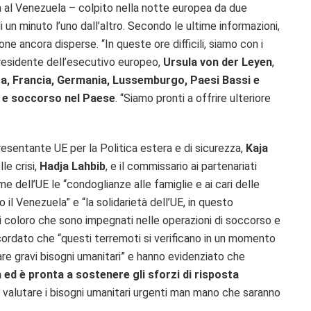
nza al Venezuela – colpito nella notte europea da due
 un minuto l’uno dall’altro. Secondo le ultime informazioni,
ne ancora disperse. “In queste ore difficili, siamo con i
residente dell’esecutivo europeo,
Ursula von der Leyen
,
ca, Francia, Germania, Lussemburgo, Paesi Bassi e
a e soccorso nel Paese
. “Siamo pronti a offrire ulteriore
ppresentante UE per la Politica estera e di sicurezza,
Kaja
le crisi,
Hadja Lahbib
, e il commissario ai partenariati
e dell’UE le “condoglianze alle famiglie e ai cari delle
il Venezuela” e “la solidarietà dell’UE, in questo
i coloro che sono impegnati nelle operazioni di soccorso e
icordato che “questi terremoti si verificano in un momento
tare gravi bisogni umanitari” e hanno evidenziato che
 ed è pronta a sostenere gli sforzi di risposta
r valutare i bisogni umanitari urgenti man mano che saranno