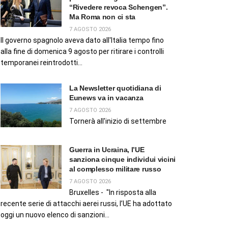
“Rivedere revoca Schengen”.
Ma Roma non ci sta
7 AGOSTO 2026
Il governo spagnolo aveva dato all'Italia tempo fino
alla fine di domenica 9 agosto per ritirare i controlli
temporanei reintrodotti...
La Newsletter quotidiana di
Eunews va in vacanza
7 AGOSTO 2026
Tornerà all'inizio di settembre
Guerra in Ucraina, l’UE
sanziona cinque individui vicini
al complesso militare russo
7 AGOSTO 2026
Bruxelles - "In risposta alla
recente serie di attacchi aerei russi, l’UE ha adottato
oggi un nuovo elenco di sanzioni...