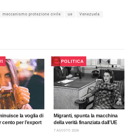
meccanismo protezione civile
ue
Venezuela
VI
POLITICA
inuisce la voglia di
Migranti, spunta la macchina
er cento per l’export
della verità finanziata dall’UE
7 AGOSTO 2026