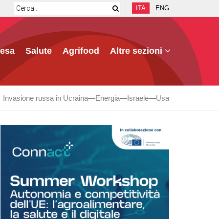
ITA
ENG
fesa
Salute
Agrifood
Altre sezioni
Invasione russa in Ucraina
Energia
Israele
Usa