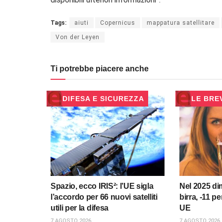
Tags:
aiuti
Copernicus
mappatura satellitare
Von der Leyen
Ti potrebbe piacere anche
DIFESA E SICUREZZA
LE BRE
Spazio, ecco IRIS²: l’UE sigla
Nel 2025 dim
l’accordo per 66 nuovi satelliti
birra, -11 p
utili per la difesa
UE
7 AGOSTO 2026
7 AGOSTO 2026