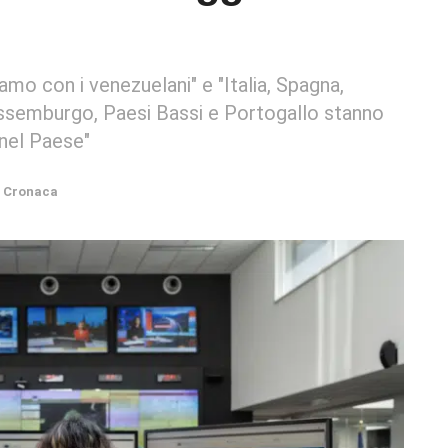
iamo con i venezuelani" e "Italia, Spagna,
ussemburgo, Paesi Bassi e Portogallo stanno
 nel Paese"
Cronaca