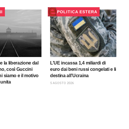
NI
POLITICA ESTERA
e la liberazione dal
L’UE incassa 1,4 miliardi di
mo, così Guccini
euro dai beni russi congelati e li
i siamo e il motivo
destina all’Ucraina
 unita
5 AGOSTO 2026