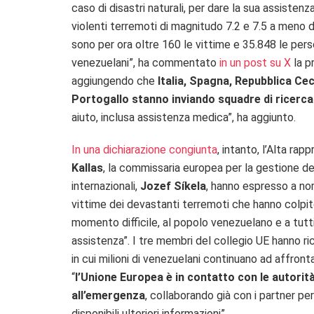
caso di disastri naturali, per dare la sua assiste
violenti terremoti di magnitudo 7.2 e 7.5 a meno di
sono per ora oltre 160 le vittime e 35.848 le perso
venezuelani”, ha commentato
in un post su X
la p
aggiungendo che
Italia, Spagna, Repubblica Ce
Portogallo stanno inviando squadre di ricerc
aiuto, inclusa assistenza medica”, ha aggiunto.
In una dichiarazione congiunta
, intanto, l’Alta ra
Kallas
, la commissaria europea per la gestione del
internazionali,
Jozef Síkela
, hanno espresso a nom
vittime dei devastanti terremoti che hanno colpito 
momento difficile, al popolo venezuelano e a tutt
assistenza”. I tre membri del collegio UE hanno r
in cui milioni di venezuelani continuano ad affron
“
l’Unione Europea è in contatto con le autorità
all’emergenza
, collaborando già con i partner pe
disponibili ulteriori informazioni”.