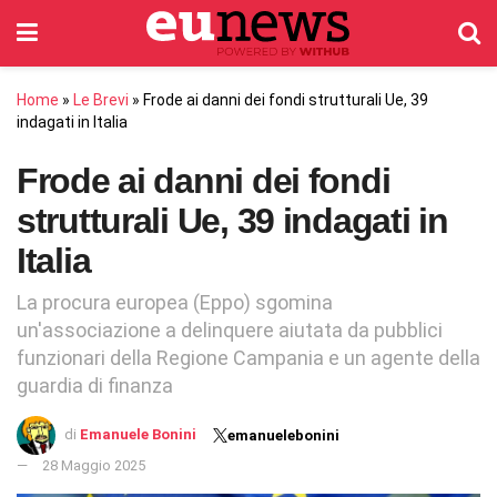
Home
»
Le Brevi
»
Frode ai danni dei fondi strutturali Ue, 39
indagati in Italia
Frode ai danni dei fondi
strutturali Ue, 39 indagati in
Italia
La procura europea (Eppo) sgomina
un'associazione a delinquere aiutata da pubblici
funzionari della Regione Campania e un agente della
guardia di finanza
di
Emanuele Bonini
emanuelebonini
28 Maggio 2025