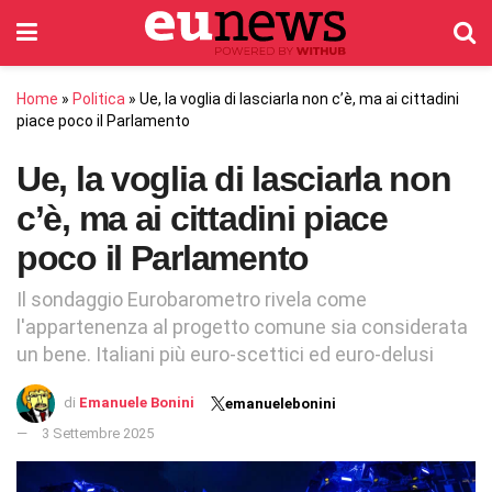
Home
»
Politica
»
Ue, la voglia di lasciarla non c’è, ma ai cittadini
piace poco il Parlamento
Ue, la voglia di lasciarla non
c’è, ma ai cittadini piace
poco il Parlamento
Il sondaggio Eurobarometro rivela come
l'appartenenza al progetto comune sia considerata
un bene. Italiani più euro-scettici ed euro-delusi
di
Emanuele Bonini
emanuelebonini
3 Settembre 2025