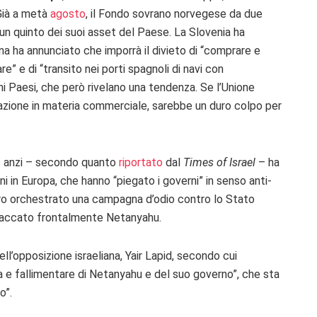
Già a metà
agosto
, il Fondo sovrano norvegese da due
o un quinto dei suoi asset del Paese. La Slovenia ha
na ha annunciato che imporrà il divieto di “comprare e
” e di “transito nei porti spagnoli di navi con
chi Paesi, che però rivelano una tendenza. Se l’Unione
zione in materia commerciale, sarebbe un duro colpo per
, e anzi – secondo quanto
riportato
dal
Times of Israel
– ha
i in Europa, che hanno “piegato i governi” in senso anti-
bero orchestrato una campagna d’odio contro lo Stato
ttaccato frontalmente Netanyahu.
dell’opposizione israeliana, Yair Lapid, secondo cui
ata e fallimentare di Netanyahu e del suo governo”, che sta
o”.