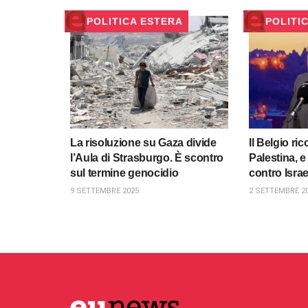
POLITICA ESTERA
POLITI
La risoluzione su Gaza divide
Il Belgio ri
l’Aula di Strasburgo. È scontro
Palestina, e
sul termine genocidio
contro Isra
9 SETTEMBRE 2025
2 SETTEMBRE 2