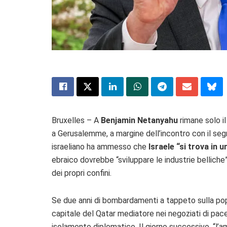
Bruxelles – A
Benjamin Netanyahu
rimane solo il
a Gerusalemme, a margine dell’incontro con il seg
israeliano ha ammesso che
Israele “si trova in 
ebraico dovrebbe “sviluppare le industrie belliche” 
dei propri confini.
Se due anni di bombardamenti a tappeto sulla popol
capitale del Qatar mediatore nei negoziati di pac
isolamento diplomatico. Il giorno successivo, “l’am