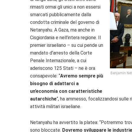
rimasti ormai gli unici a non essersi
smarcati pubblicamente dalla
condotta criminale del governo di
Netanyahu. A Gaza, ma anche in
Cisgiordania e nell’intera regione. Il
premier israeliano – su cui pende un
mandato d’arresto della Corte
Penale Internazionale, a cui
aderiscono 125 Stati – ne è ora
Benjamin Neta
consapevole: “
Avremo sempre più
bisogno di adattarci a
un’economia con caratteristiche
autarchiche
“, ha ammesso, focalizzandosi sulle 
attività militari israeliane.
Netanyahu ha avvertito la platea: “Potremmo trovar
sono bloccate.
Dovremo sviluppare le industrie 