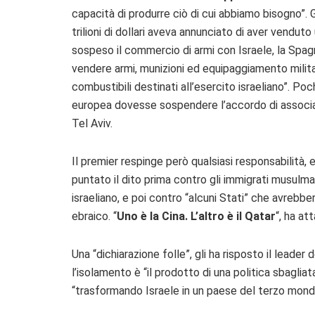
capacità di produrre ciò di cui abbiamo bisogno”. 
trilioni di dollari aveva annunciato di aver vendut
sospeso il commercio di armi con Israele, la Spag
vendere armi, munizioni ed equipaggiamento militare
combustibili destinati all’esercito israeliano”. Po
europea dovesse sospendere l’accordo di associa
Tel Aviv.
Il premier respinge però qualsiasi responsabilità
puntato il dito prima contro gli immigrati musulman
israeliano, e poi contro “alcuni Stati” che avreb
ebraico. “
Uno è la Cina. L’altro è il Qatar
“, ha a
Una “dichiarazione folle”, gli ha risposto il leader 
l’isolamento è “il prodotto di una politica sbagli
“trasformando Israele in un paese del terzo mond