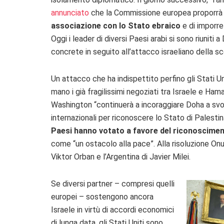
annunciato
che la Commissione europea proporrà 
associazione con lo Stato ebraico
e di imporre
Oggi i leader di diversi Paesi arabi si sono riunit
concrete in seguito all’attacco israeliano della s
Un attacco che ha indispettito perfino gli Stati U
mano i già fragilissimi negoziati tra Israele e Ham
Washington “continuerà a incoraggiare Doha a svolg
internazionali per riconoscere lo Stato di Palesti
Paesi hanno votato a favore del riconoscimen
come “un ostacolo alla pace”. Alla risoluzione Onu s
Viktor Orban e l’Argentina di Javier Milei.
Se diversi partner – compresi quelli
europei – sostengono ancora
Israele in virtù di accordi economici
di lunga data, gli Stati Uniti sono