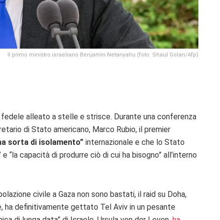
Il primo ministro israeliano Benjamin Netanyahu (foto: Shaul Golan/Afp)
 fedele alleato a stelle e strisce. Durante una conferenza
retario di Stato americano, Marco Rubio, il premier
una sorta di isolamento”
internazionale e che lo Stato
e “la capacità di produrre ciò di cui ha bisogno” all’interno
azione civile a Gaza non sono bastati, il raid su Doha,
e, ha definitivamente gettato Tel Aviv in un pesante
ica di lunga data” di Israele, Ursula von der Leyen,
ha