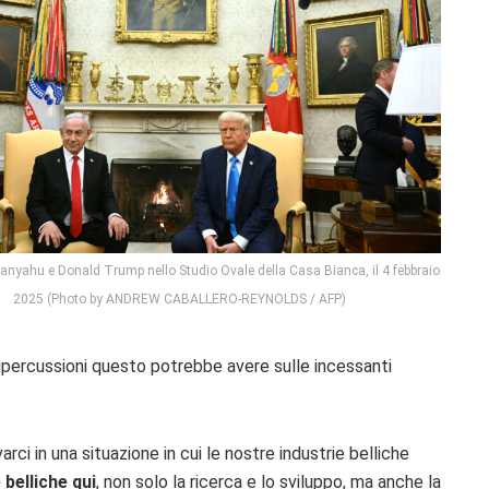
nyahu e Donald Trump nello Studio Ovale della Casa Bianca, il 4 febbraio
2025 (Photo by ANDREW CABALLERO-REYNOLDS / AFP)
ripercussioni questo potrebbe avere sulle incessanti
ci in una situazione in cui le nostre industrie belliche
belliche qui
, non solo la ricerca e lo sviluppo, ma anche la