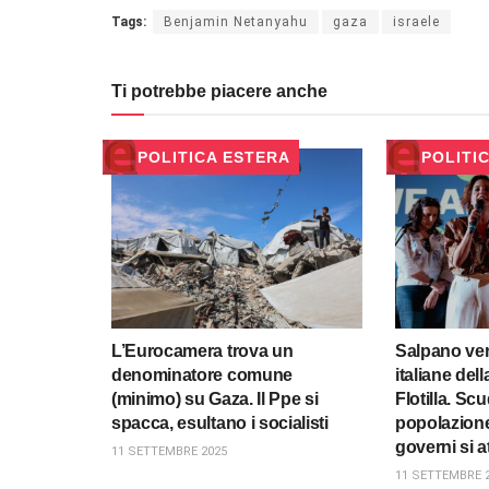
Tags:
Benjamin Netanyahu
gaza
israele
Ti potrebbe piacere anche
POLITICA ESTERA
POLITI
L’Eurocamera trova un
Salpano ver
denominatore comune
italiane de
(minimo) su Gaza. Il Ppe si
Flotilla. Sc
spacca, esultano i socialisti
popolazione 
governi si a
11 SETTEMBRE 2025
11 SETTEMBRE 