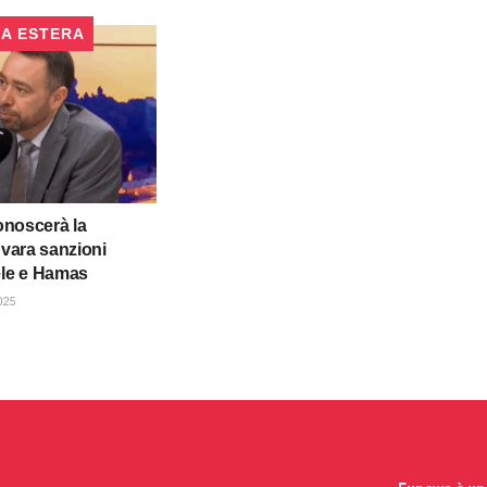
CA ESTERA
conoscerà la
 vara sanzioni
ele e Hamas
025