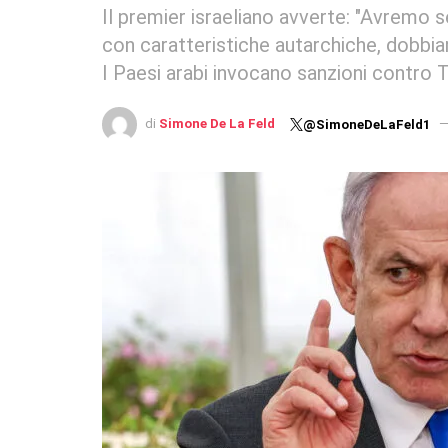
Il premier israeliano avverte: "Avremo 
con caratteristiche autarchiche, dobbiam
I Paesi arabi invocano sanzioni contro 
di
Simone De La Feld
@SimoneDeLaFeld1