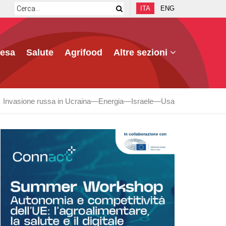
ITA
ENG
fesa
Salute
Agrifood
Altre sezioni
Invasione russa in Ucraina
Energia
Israele
Usa