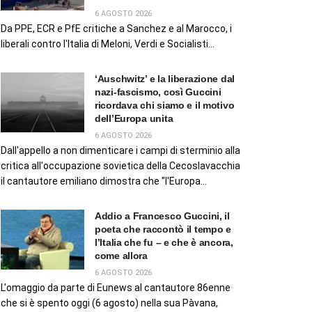
6 AGOSTO 2026
Da PPE, ECR e PfE critiche a Sanchez e al Marocco, i
liberali contro l'Italia di Meloni, Verdi e Socialisti...
‘Auschwitz’ e la liberazione dal
nazi-fascismo, così Guccini
ricordava chi siamo e il motivo
dell’Europa unita
6 AGOSTO 2026
Dall'appello a non dimenticare i campi di sterminio alla
critica all'occupazione sovietica della Cecoslavacchia
il cantautore emiliano dimostra che "l'Europa...
Addio a Francesco Guccini, il
poeta che raccontò il tempo e
l’Italia che fu – e che è ancora,
come allora
6 AGOSTO 2026
L'omaggio da parte di Eunews al cantautore 86enne
che si è spento oggi (6 agosto) nella sua Pàvana,