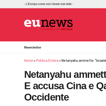
-
L'Europa come non l'avete mai letta
-
Newsletter
Home
»
Politica Estera
»
Netanyahu ammette: “Israele 
Netanyahu ammette:
E accusa Cina e Qa
Occidente