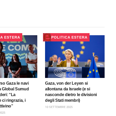
CA ESTERA
POLITICA ESTERA
so Gaza le navi
Gaza, von der Leyen si
lla Global Sumud
allontana da Israele (e si
uderi: “La
nasconde dietro le divisioni
ci ringrazia, i
degli Stati membri)
ttivino”
10 SETTEMBRE 2025
2025