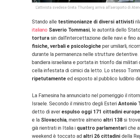
L’attivista svedese Greta Thunberg arriva all’aeroporto di Aten
Stando alle
testimonianze di diversi attivisti
ri
italiano
Saverio Tommasi
, le autorità dello Sta
tortura
sin dall’intercettazione delle navi e fino
fisiche, verbali e psicologiche
per umiliarli, ric
durante la permanenza nelle strutture detentive.
bandiera israeliana e portata in trionfo dai militari
cella infestata di cimici da letto. Lo stesso Tom
ripetutamente
ed esposto al pubblico ludibrio de
La Farnesina ha annunciato nel pomeriggio il ritorn
Israele. Secondo il ministro degli Esteri
Antonio 
detto di aver
espulso oggi 171 cittadini europe
e la
Slovacchia
, mentre almeno
altri 138
si trov
già rientrati in Italia i
quattro parlamentari
che av
weekend è toccato ad
altri 26 cittadini
della Re