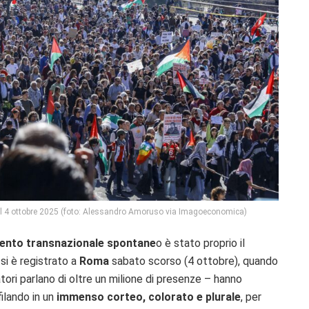
 il 4 ottobre 2025 (foto: Alessandro Amoruso via Imagoeconomica)
nto transnazionale spontane
o è stato proprio il
e
si è registrato a
Roma
sabato scorso (4 ottobre), quando
atori parlano di oltre un milione di presenze – hanno
ilando in un
immenso corteo, colorato e plurale
, per