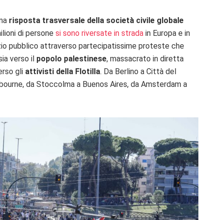
una
risposta trasversale della società civile globale
milioni di persone
si sono riversate in strada
in Europa e in
azio pubblico attraverso partecipatissime proteste che
 sia verso il
popolo palestinese
, massacrato in diretta
erso gli
attivisti della Flotilla
. Da Berlino a Città del
lbourne, da Stoccolma a Buenos Aires, da Amsterdam a