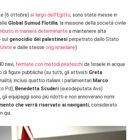
te (6 ottobre)
al largo dell’Egitto
, sono state messe in
 alla
Global Sumud Flotilla
, la missione della società civile
ribuito in maniera determinante
a mantenere alta
o sul
genocidio dei palestinesi
perpetrato dallo Stato
 Unite
e dalle stesse
ong israeliane
).
40 navi,
fermate con metodi pirateschi
da Israele in acque
 di figure pubbliche (su tutti, gli attivisti
Greta
onalità, inclusi quattro italiani: i parlamentari
Marco
to Pd),
Benedetta Scuderi
(eurodeputata Avs)
 gli equipaggi sono più ridotti e non annoverano nomi
mento che verrà riservato ai naviganti
, considerato
n qui.