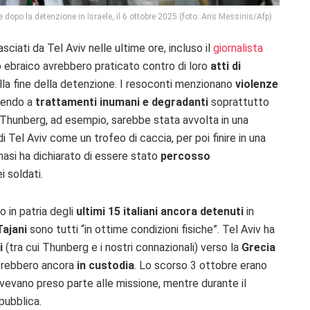
e dopo la detenzione in Israele, il 6 ottobre 2025 (foto: Aris Messinis/Afp)
lasciati da Tel Aviv nelle ultime ore, incluso il
giornalista
to ebraico avrebbero praticato contro di loro
atti di
 alla fine della detenzione. I resoconti menzionano
violenze
orrendo a
trattamenti inumani e degradanti
soprattutto
 Thunberg, ad esempio, sarebbe stata avvolta in una
 di Tel Aviv come un trofeo di caccia, per poi finire in una
masi ha dichiarato di essere stato
percosso
i soldati.
o in patria degli
ultimi 15 italiani ancora detenuti
in
Tajani
sono tutti “in ottime condizioni fisiche”. Tel Aviv ha
i
(tra cui Thunberg e i nostri connazionali) verso la
Grecia
erebbero ancora
in custodia
. Lo scorso 3 ottobre erano
evano preso parte alle missione, mentre durante il
pubblica.