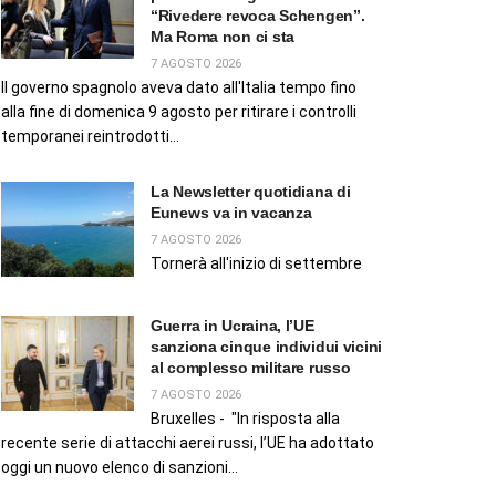
“Rivedere revoca Schengen”.
Ma Roma non ci sta
7 AGOSTO 2026
Il governo spagnolo aveva dato all'Italia tempo fino
alla fine di domenica 9 agosto per ritirare i controlli
temporanei reintrodotti...
La Newsletter quotidiana di
Eunews va in vacanza
7 AGOSTO 2026
Tornerà all'inizio di settembre
Guerra in Ucraina, l’UE
sanziona cinque individui vicini
al complesso militare russo
7 AGOSTO 2026
Bruxelles - "In risposta alla
recente serie di attacchi aerei russi, l’UE ha adottato
oggi un nuovo elenco di sanzioni...