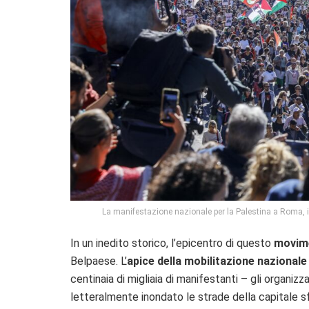
La manifestazione nazionale per la Palestina a Roma,
In un inedito storico, l’epicentro di questo
movime
Belpaese. L’
apice della mobilitazione nazional
centinaia di migliaia di manifestanti – gli organizz
letteralmente inondato le strade della capitale sf