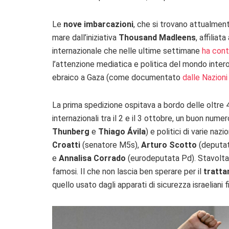
Le
nove imbarcazioni
, che si trovano attualmen
mare dall’iniziativa
Thousand Madleens
, affiliata
internazionale che nelle ultime settimane
ha cont
l’attenzione mediatica e politica del mondo inter
ebraico a Gaza (come documentato
dalle Nazioni
La prima spedizione ospitava a bordo delle oltre 
internazionali tra il 2 e il 3 ottobre, un buon numero
Thunberg
e
Thiago Ávila
) e politici di varie nazi
Croatti
(senatore M5s),
Arturo Scotto
(deputa
e
Annalisa Corrado
(eurodeputata Pd). Stavolta,
famosi. Il che non lascia ben sperare per il
tratta
quello usato dagli apparati di sicurezza israeliani fi