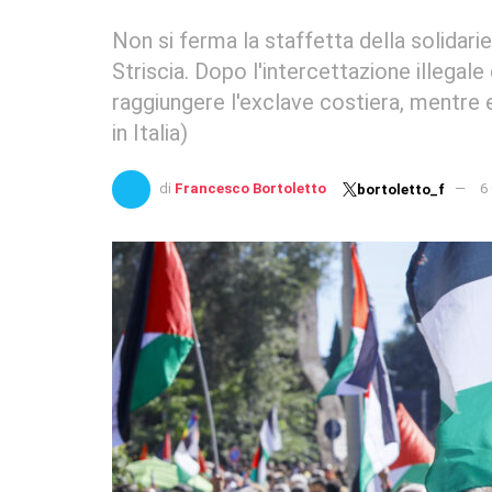
Non si ferma la staffetta della solidari
Striscia. Dopo l'intercettazione illegale d
raggiungere l'exclave costiera, mentre 
in Italia)
di
Francesco Bortoletto
6
bortoletto_f