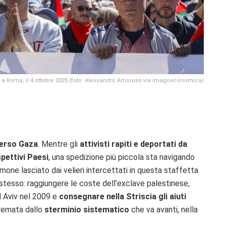
a a Roma, il 4 ottobre 2025 (foto: Alessandro Amoruso via Imagoeconomica)
 verso Gaza
. Mentre gli
attivisti rapiti e deportati da
spettivi Paesi
, una spedizione più piccola sta navigando
mone lasciato dai velieri intercettati in questa staffetta
o stesso: raggiungere le coste dell’exclave palestinese,
l Aviv nel 2009 e
consegnare nella Striscia gli aiuti
tremata dallo
sterminio sistematico
che va avanti, nella