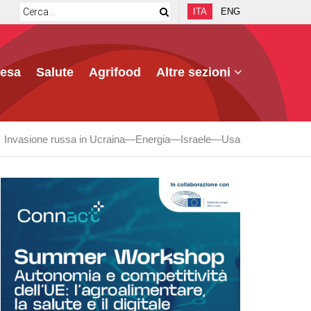
ITA
ENG
fesa
Salute
Agrifood
Altre sezioni
Invasione russa in Ucraina
Energia
Israele
Usa