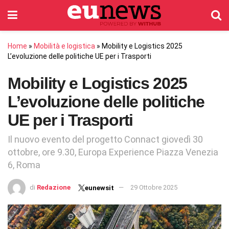
Home
»
Mobilità e logistica
»
Mobility e Logistics 2025
L’evoluzione delle politiche UE per i Trasporti
Mobility e Logistics 2025
L’evoluzione delle politiche
UE per i Trasporti
Il nuovo evento del progetto Connact giovedì 30
ottobre, ore 9.30, Europa Experience Piazza Venezia
6, Roma
di
Redazione
29 Ottobre 2025
eunewsit