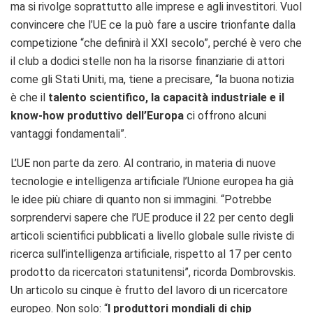
ma si rivolge soprattutto alle imprese e agli investitori. Vuol
convincere che l’UE ce la può fare a uscire trionfante dalla
competizione “che definirà il XXI secolo”, perché è vero che
il club a dodici stelle non ha la risorse finanziarie di attori
come gli Stati Uniti, ma, tiene a precisare, “l
a buona notizia
è che il
talento scientifico, la capacità industriale e il
know-how produttivo dell’Europa
ci offrono alcuni
vantaggi fondamentali”.
L’UE non parte da zero. Al contrario, in materia di nuove
tecnologie e intelligenza artificiale l’Unione europea ha già
le idee più chiare di quanto non si immagini. “Potrebbe
sorprendervi sapere che l’UE produce il 22 per cento degli
articoli scientifici pubblicati a livello globale sulle riviste di
ricerca sull’intelligenza artificiale, rispetto al 17 per cento
prodotto da ricercatori statunitensi”, ricorda Dombrovskis.
Un articolo su cinque è frutto del lavoro di un ricercatore
europeo. Non solo: “
I produttori mondiali di chip