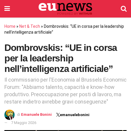
Home
»
Net & Tech
»
Dombrovskis: “UE in corsa per la leadership
nell’intelligenza artificiale”
Dombrovskis: “UE in corsa
per la leadership
nell’intelligenza artificiale”
Il commissario per l'Economia al Brussels Economic
Forum: "Abbiamo talento, capacità e know-how
produttivo. Preoccupazione per posti di lavoro, ma
restare indietro avrebbe gravi conseguenze"
di
Emanuele Bonini
emanuelebonini
7 Maggio 2026