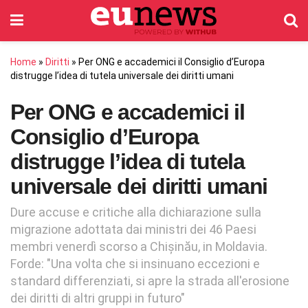
Home
»
Diritti
»
Per ONG e accademici il Consiglio d’Europa
distrugge l’idea di tutela universale dei diritti umani
Per ONG e accademici il
Consiglio d’Europa
distrugge l’idea di tutela
universale dei diritti umani
Dure accuse e critiche alla dichiarazione sulla
migrazione adottata dai ministri dei 46 Paesi
membri venerdì scorso a Chișinău, in Moldavia.
Forde: "Una volta che si insinuano eccezioni e
standard differenziati, si apre la strada all'erosione
dei diritti di altri gruppi in futuro"