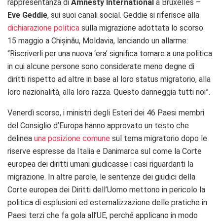
rappresentanza di
Amnesty International
a Bruxelles –
Eve Geddie
, sui suoi canali social. Geddie si riferisce alla
dichiarazione politica
sulla migrazione adottata lo scorso
15 maggio a Chișinău, Moldavia, lanciando un allarme:
“
Riscriverli per
una nuova ‘
era’ significa
tornare a una
politica
in cui alcune persone sono
considerate meno degne di
diritti
rispetto ad
altre in base al loro status
migratorio, alla
loro nazionalità,
alla loro razza. Questo danne
ggia tutti noi”.
Venerdì scorso, i ministri degli Esteri dei 46 Paesi membri
del Consiglio d’Europa hanno approvato un testo che
delinea
una posizione comune
sul tema migratorio dopo le
riserve espresse da Italia e Danimarca sul come la Corte
europea dei diritti umani giudicasse i casi riguardanti la
migrazione. In altre parole, le sentenze dei giudici della
Corte europea dei Diritti dell’Uomo mettono in pericolo la
politica di esplusioni ed esternalizzazione delle pratiche in
Paesi terzi che fa gola all’UE, perché applicano in modo