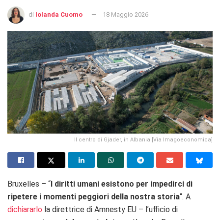
di
Iolanda Cuomo
18 Maggio 2026
Il centro di Gjader, in Albania [Via Imagoeconomica]
Bruxelles – “
I diritti umani esistono per impedirci di
ripetere i momenti peggiori della nostra storia
“. A
dichiararlo
la direttrice di Amnesty EU – l’ufficio di