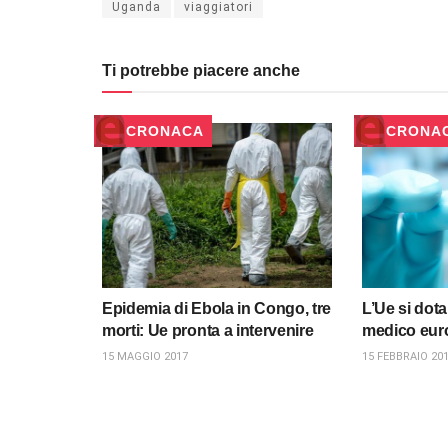
Uganda
viaggiatori
Ti potrebbe piacere anche
CRONACA
CRONA
Epidemia di Ebola in Congo, tre
L’Ue si dot
morti: Ue pronta a intervenire
medico eur
15 MAGGIO 2017
15 FEBBRAIO 20