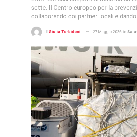
sette. Il Centro europeo per la prevenzi
collaborando coi partner locali e dando
di
Giulia Torbidoni
27 Maggio 2026
in
Salu