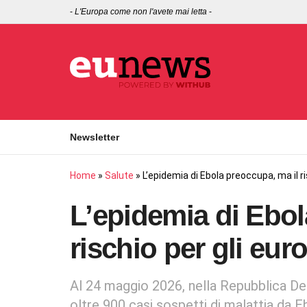
-
L'Europa come non l'avete mai letta
-
Newsletter
Home
»
Salute
»
L’epidemia di Ebola preoccupa, ma il r
L’epidemia di Ebol
rischio per gli eu
Al 24 maggio 2026, nella Repubblica De
oltre 900 casi sospetti di malattia da E