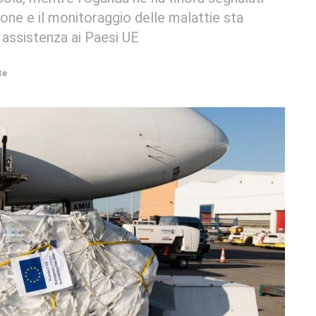
one e il monitoraggio delle malattie sta
 assistenza ai Paesi UE
te