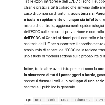
Tra le azioni intraprese dall’ECDC ci sono
il suppo
chiari e pratici a tutti coloro che arrivano dalle 
caso di comparsa di sintomi;
assistenza ai Paesi
e isolare rapidamente chiunque sia infetto
e ar
misure di controllo; aggiornamenti epidemiologici q
dell’ECDC sulle misure di prevenzione e controllo 
dell’ECDC ai Centri africani
per il controllo e la
sanitaria dell’UE per supportare il coordinamento e 
ampio invio di esperti dell’ECDC nella regione tra
uno studio di modellizzazione sulla probabilità di 
Infine, tra le altre azioni intraprese, ci sono la
coop
la sicurezza di tutti i passeggeri a bordo
, gar
sospetti durante i voli, e
lo sviluppo di una serie
sanitari e il pubblico in generale.
Tags:
aerei
ebola
Ecdc
isolamento
preve