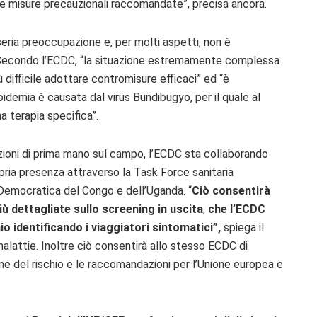
 le misure precauzionali raccomandate”, precisa ancora.
 seria preoccupazione e, per molti aspetti, non è
. Secondo l’ECDC, “la situazione estremamente complessa
difficile adottare contromisure efficaci” ed “è
demia è causata dal virus Bundibugyo, per il quale al
 terapia specifica”.
azioni di prima mano sul campo, l’ECDC sta collaborando
pria presenza attraverso la Task Force sanitaria
Democratica del Congo e dell’Uganda. “
Ciò consentirà
iù dettagliate sullo screening in uscita
,
che l’ECDC
hio identificando i viaggiatori sintomatici”,
spiega il
malattie. Inoltre ciò consentirà allo stesso ECDC di
e del rischio e le raccomandazioni per l’Unione europea e