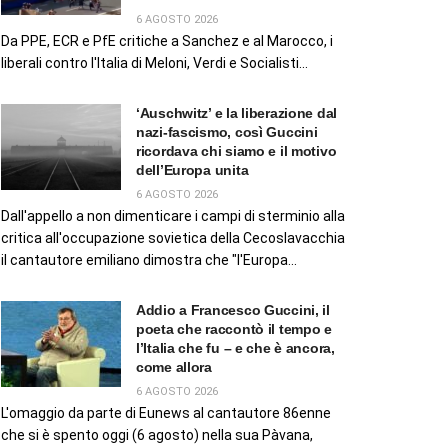
6 AGOSTO 2026
Da PPE, ECR e PfE critiche a Sanchez e al Marocco, i
liberali contro l'Italia di Meloni, Verdi e Socialisti...
‘Auschwitz’ e la liberazione dal
nazi-fascismo, così Guccini
ricordava chi siamo e il motivo
dell’Europa unita
6 AGOSTO 2026
Dall'appello a non dimenticare i campi di sterminio alla
critica all'occupazione sovietica della Cecoslavacchia
il cantautore emiliano dimostra che "l'Europa...
Addio a Francesco Guccini, il
poeta che raccontò il tempo e
l’Italia che fu – e che è ancora,
come allora
6 AGOSTO 2026
L'omaggio da parte di Eunews al cantautore 86enne
che si è spento oggi (6 agosto) nella sua Pàvana,