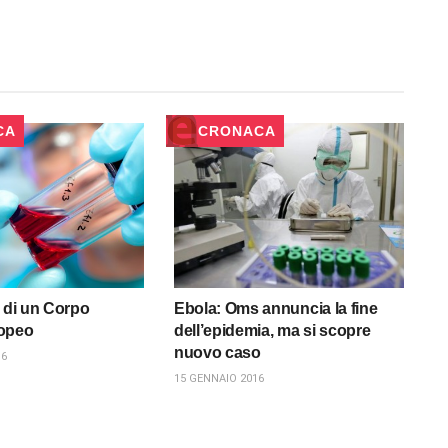
CA
CRONACA
a di un Corpo
Ebola: Oms annuncia la fine
opeo
dell’epidemia, ma si scopre
nuovo caso
16
15 GENNAIO 2016