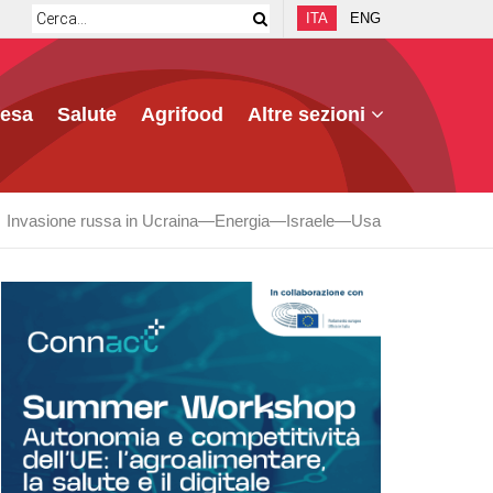
ITA
ENG
fesa
Salute
Agrifood
Altre sezioni
Invasione russa in Ucraina
Energia
Israele
Usa