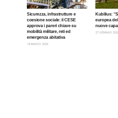
Sicurezza, infrastrutture e
Kubilius: “
coesione sociale: il CESE
europea dell
approva i pareri chiave su
nuove capac
mobilità militare, reti ed
27 GENNAIO 202
emergenza abitativa
18 MARZO 2026