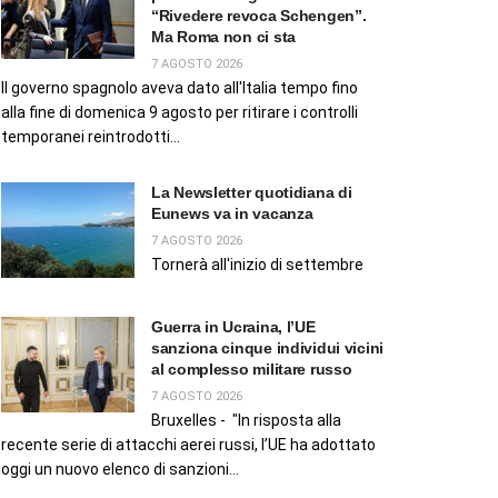
“Rivedere revoca Schengen”.
Ma Roma non ci sta
7 AGOSTO 2026
Il governo spagnolo aveva dato all'Italia tempo fino
alla fine di domenica 9 agosto per ritirare i controlli
temporanei reintrodotti...
La Newsletter quotidiana di
Eunews va in vacanza
7 AGOSTO 2026
Tornerà all'inizio di settembre
Guerra in Ucraina, l’UE
sanziona cinque individui vicini
al complesso militare russo
7 AGOSTO 2026
Bruxelles - "In risposta alla
recente serie di attacchi aerei russi, l’UE ha adottato
oggi un nuovo elenco di sanzioni...