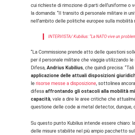
cui richieste di rimozione di parti dell’uniforme o 
la domanda: “Il transito di personale militare in uni
nell’ambito delle politiche europee sulla mobilità 
INTERVISTA/ Kubilius: “La NATO vive un problema 
“La Commissione prende atto delle questioni solle
per il personale militare che viaggia utilizzando le
Difesa,
Andrius Kubilius
, che quindi precisa: “Tal
applicazione delle attuali disposizioni giuridic
le
risorse messe a disposizione
, sottolinea ancora
difesa
affrontando gli ostacoli alla mobilità mi
capacità
, vale a dire le aree critiche che attualm
questione delle code ai metal detector, dunque, c
Su questo punto Kubilius intende essere chiaro: 
delle misure stabilite nel più ampio pacchetto sulla