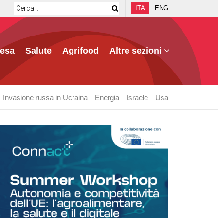
ITA
ENG
fesa
Salute
Agrifood
Altre sezioni
Invasione russa in Ucraina
Energia
Israele
Usa