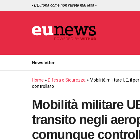
-
L'Europa come non l'avete mai letta
-
Newsletter
Home
»
Difesa e Sicurezza
»
Mobilità militare UE, il p
controllato
Mobilità militare UE
transito negli aerop
comunque control