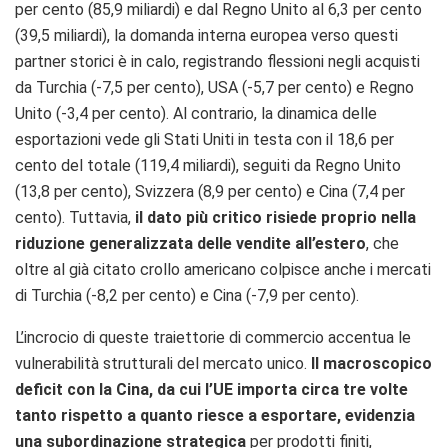
per cento (85,9 miliardi) e dal Regno Unito al 6,3 per cento
(39,5 miliardi), la domanda interna europea verso questi
partner storici è in calo, registrando flessioni negli acquisti
da Turchia (-7,5 per cento), USA (-5,7 per cento) e Regno
Unito (-3,4 per cento). Al contrario, la dinamica delle
esportazioni vede gli Stati Uniti in testa con il 18,6 per
cento del totale (119,4 miliardi), seguiti da Regno Unito
(13,8 per cento), Svizzera (8,9 per cento) e Cina (7,4 per
cento). Tuttavia,
il dato più critico risiede proprio nella
riduzione generalizzata delle vendite all’estero
, che
oltre al già citato crollo americano colpisce anche i mercati
di Turchia (-8,2 per cento) e Cina (-7,9 per cento).
L’incrocio di queste traiettorie di commercio accentua le
vulnerabilità strutturali del mercato unico.
Il macroscopico
deficit con la Cina, da cui l’UE importa circa tre volte
tanto rispetto a quanto riesce a esportare, evidenzia
una subordinazione strategica
per prodotti finiti,