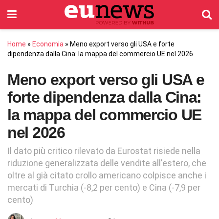
Home
»
Economia
»
Meno export verso gli USA e forte
dipendenza dalla Cina: la mappa del commercio UE nel 2026
Meno export verso gli USA e
forte dipendenza dalla Cina:
la mappa del commercio UE
nel 2026
Il dato più critico rilevato da Eurostat risiede nella
riduzione generalizzata delle vendite all'estero, che
oltre al già citato crollo americano colpisce anche i
mercati di Turchia (-8,2 per cento) e Cina (-7,9 per
cento)