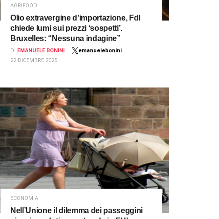
AGRIFOOD
Olio extravergine d’importazione, FdI
chiede lumi sui prezzi ‘sospetti’.
Bruxelles: “Nessuna indagine”
DI
EMANUELE BONINI
emanuelebonini
22 DICEMBRE 2025
ECONOMIA
Nell’Unione il dilemma dei passeggini