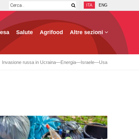
ITA
ENG
fesa
Salute
Agrifood
Altre sezioni
Invasione russa in Ucraina
Energia
Israele
Usa