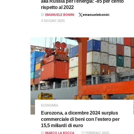
alla Russia per l’energia: -85 per cento
rispetto al 2022
DI
EMANUELE BONINI
emanuelebonini
3 GIUGNO 2025
ECONOMIA
Eurozona, a dicembre 2024 surplus
commerciale di beni con l’estero per
15,5 miliardi di euro
DI
MARCO LA ROCCA
17 FEBBRAIO 2025