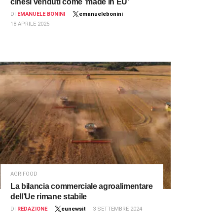
cinesi venduti come ‘made in EU’
DI
EMANUELE BONINI
emanuelebonini
18 APRILE 2025
AGRIFOOD
La bilancia commerciale agroalimentare
dell’Ue rimane stabile
DI
REDAZIONE
eunewsit
3 SETTEMBRE 2024