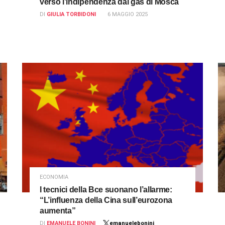
verso l’indipendenza dal gas di Mosca
DI
GIULIA TORBIDONI
6 MAGGIO 2025
ECONOMIA
I tecnici della Bce suonano l’allarme:
“L’influenza della Cina sull’eurozona
aumenta”
DI
EMANUELE BONINI
emanuelebonini