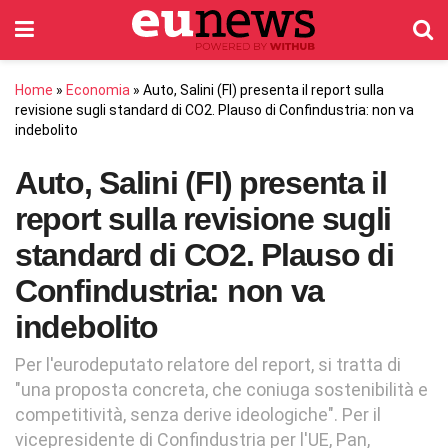
Home
»
Economia
»
Auto, Salini (FI) presenta il report sulla
revisione sugli standard di CO2. Plauso di Confindustria: non va
indebolito
Auto, Salini (FI) presenta il
report sulla revisione sugli
standard di CO2. Plauso di
Confindustria: non va
indebolito
Per l'eurodeputato relatore del report, si tratta di
"una proposta concreta, che coniuga sostenibilità e
competitività, senza derive ideologiche". Per il
vicepresidente di Confindustria per l'UE, Pan,