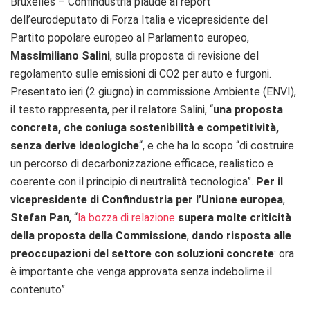
Bruxelles – Confindustria plaude al report
dell’eurodeputato di Forza Italia e vicepresidente del
Partito popolare europeo al Parlamento europeo,
Massimiliano Salini
, sulla proposta di revisione del
regolamento sulle emissioni di CO2 per auto e furgoni.
Presentato ieri (2 giugno) in commissione Ambiente (ENVI),
il testo rappresenta, per il relatore Salini, “
una proposta
concreta, che coniuga sostenibilità e competitività,
senza derive ideologiche
“, e che ha lo scopo “di costruire
un percorso di decarbonizzazione efficace, realistico e
coerente con il principio di neutralità tecnologica”.
Per il
vicepresidente di Confindustria per l’Unione europea
,
Stefan Pan
, “
la bozza di relazione
supera molte criticità
della proposta della Commissione
,
dando risposta alle
preoccupazioni del settore con soluzioni concrete
: ora
è importante che venga approvata senza indebolirne il
contenuto”.