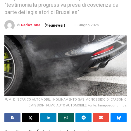
"testimonia la progressiva presa di coscienza da
parte dei legislatori di Bruxelles"
di
Redazione
3 Giugno 2026
eunewsit
FUMI DI SCARICO AUTOMOBILI INQUINAMENTO GAS MONOSSIDO DI CARBONIO
EMISSIONI FUMO AUTO AUTOMOBILE Fonte: Imagoeconomica