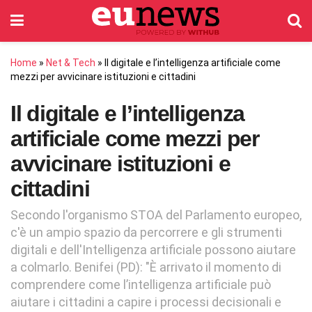
Home
»
Net & Tech
»
Il digitale e l’intelligenza artificiale come
mezzi per avvicinare istituzioni e cittadini
Il digitale e l’intelligenza
artificiale come mezzi per
avvicinare istituzioni e
cittadini
Secondo l'organismo STOA del Parlamento europeo,
c'è un ampio spazio da percorrere e gli strumenti
digitali e dell'Intelligenza artificiale possono aiutare
a colmarlo. Benifei (PD): "È arrivato il momento di
comprendere come l’intelligenza artificiale può
aiutare i cittadini a capire i processi decisionali e