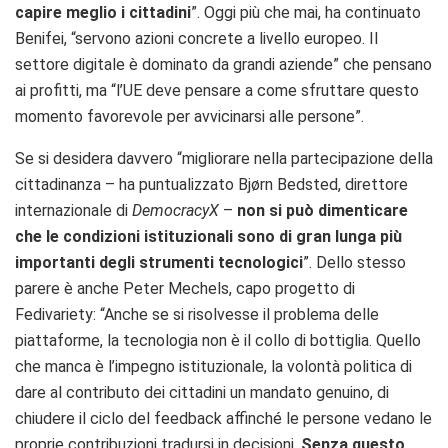
capire meglio i cittadini
”. Oggi più che mai, ha continuato
Benifei, “servono azioni concrete a livello europeo. Il
settore digitale è dominato da grandi aziende” che pensano
ai profitti, ma “l’UE deve pensare a come sfruttare questo
momento favorevole per avvicinarsi alle persone”.
Se si desidera davvero “migliorare nella partecipazione della
cittadinanza – ha puntualizzato
Bjørn Bedsted, direttore
internazionale di
DemocracyX
–
non si può dimenticare
che le condizioni istituzionali sono di gran lunga più
importanti degli strumenti tecnologici
”. Dello stesso
parere è anche Peter Mechels, capo progetto di
Fedivariety:
“Anche se si risolvesse il problema delle
piattaforme, la tecnologia non è il collo di bottiglia. Quello
che manca è l’impegno istituzionale, la volontà politica di
dare al contributo dei cittadini un mandato genuino, di
chiudere il ciclo del feedback affinché le persone vedano le
proprie contribuzioni tradursi in decisioni.
Senza questo,