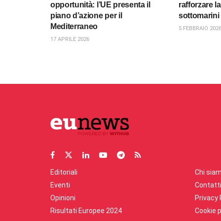
opportunità: l’UE presenta il
rafforzare l
piano d’azione per il
sottomarini
Mediterraneo
5 FEBBRAIO 202
17 APRILE 2026
Editoriali
Chi sia
Eventi
Contatt
Opinioni
Privacy 
Risultati Europee 2024
Cookie p