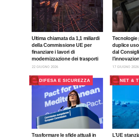
Ultima chiamata da 1,1 miliardi
Tecnologie p
della Commissione UE per
duplice uso
finanziare i lavori di
dal Consigl
modernizzazione dei trasporti
l’innovazion
22 GIUGNO 2026
17 GIUGNO 2026
DIFESA E SICUREZZA
NET & 
Trasformare le sfide attuali in
L’UE stanzia