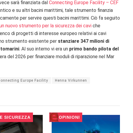
nvece sarà finanziata dal
Connecting Europe Facility – CEF
tico e su altri bacini marittimi, tale strumento finanzia
icamente per servire questi bacini marittimi. Ciò fa seguito
un nuovo strumento per la sicurezza dei cavi
che
nco di progetti di interesse europeo relativi ai cavi
 uno strumento esistente per
stanziare 347 milioni di
ottomarini
. Al suo interno vi era un
primo bando pilota del
vera del 2026 per finanziare moduli di riparazione nel Mar
onnecting Europe Facility
Henna Virkunnen
 E SICUREZZA
OPINIONI