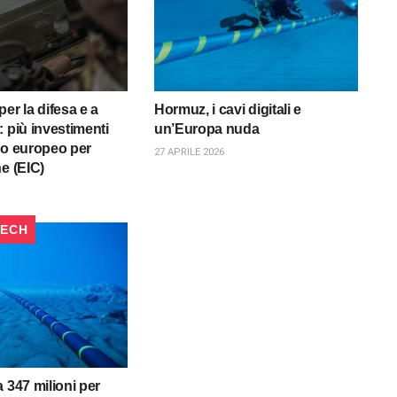
er la difesa e a
Hormuz, i cavi digitali e
: più investimenti
un’Europa nuda
io europeo per
27 APRILE 2026
e (EIC)
TECH
 347 milioni per