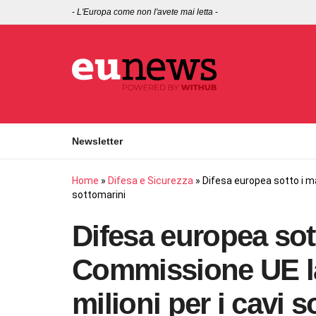
-
L'Europa come non l'avete mai letta
-
Newsletter
Home
»
Difesa e Sicurezza
»
Difesa europea sotto i ma
sottomarini
Difesa europea sott
Commissione UE l
milioni per i cavi 