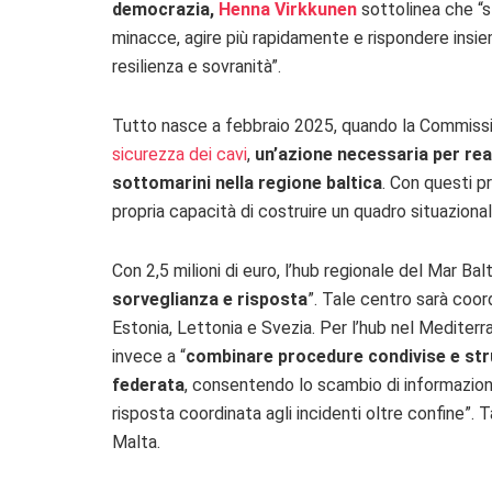
democrazia,
Henna Virkkunen
sottolinea che “s
minacce, agire più rapidamente e rispondere insiem
resilienza e sovranità”.
Tutto nasce a febbraio 2025, quando la Commiss
sicurezza dei cavi
,
un’azione necessaria per reag
sottomarini nella regione baltica
. Con questi pr
propria capacità di costruire un quadro situazional
Con 2,5 milioni di euro, l’hub regionale del Mar Bal
sorveglianza e risposta
”. Tale centro sarà coor
Estonia, Lettonia e Svezia. Per l’hub nel Mediterran
invece a “
combinare procedure condivise e str
federata
, consentendo lo scambio di informazioni
risposta coordinata agli incidenti oltre confine”. Ta
Malta.