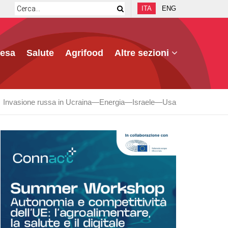
ITA
ENG
fesa
Salute
Agrifood
Altre sezioni
Invasione russa in Ucraina
Energia
Israele
Usa