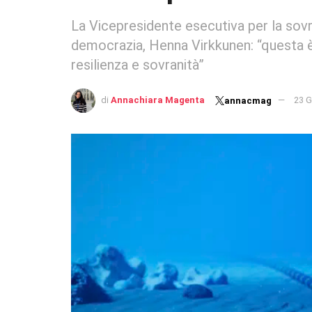
La Vicepresidente esecutiva per la sovra
democrazia, Henna Virkkunen: “questa è 
resilienza e sovranità”
di
Annachiara Magenta
23 G
annacmag