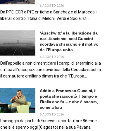
6 AGOSTO 2026
Da PPE, ECR e PfE critiche a Sanchez e al Marocco, i
liberali contro l'Italia di Meloni, Verdi e Socialisti...
‘Auschwitz’ e la liberazione dal
nazi-fascismo, così Guccini
ricordava chi siamo e il motivo
dell’Europa unita
6 AGOSTO 2026
Dall'appello a non dimenticare i campi di sterminio alla
critica all'occupazione sovietica della Cecoslavacchia
il cantautore emiliano dimostra che "l'Europa...
Addio a Francesco Guccini, il
poeta che raccontò il tempo e
l’Italia che fu – e che è ancora,
come allora
6 AGOSTO 2026
L'omaggio da parte di Eunews al cantautore 86enne
che si è spento oggi (6 agosto) nella sua Pàvana,