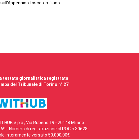
sull'Appennino tosco-emiliano
 testata giornalistica registrata
mpa del Tribunale di Torino n° 27
ITHUB S.p.a., Via Rubens 19 - 20148 Milano
69 - Numero di registrazione al ROC n.30628
ale interamente versato 50.000,00€