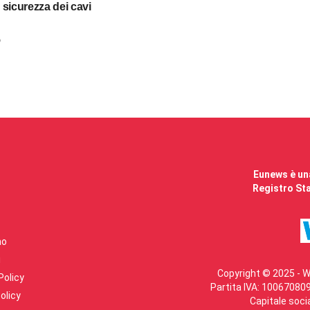
a sicurezza dei cavi
6
Eunews è una
Registro Sta
mo
i
Copyright © 2025 - W
Policy
Partita IVA: 100670809
olicy
Capitale soci