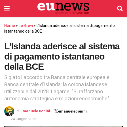
Home
»
Le Brevi
»
L’Islanda aderisce al sistema di pagamento
istantaneo della BCE
L’Islanda aderisce al sistema
di pagamento istantaneo
della BCE
Siglato l'accordo tra Banca centrale europea e
Banca centrale d'Islanda: la corona islandese
utilizzabile dal 2028. Lagarde: "Si rafforzano
autonomia strategica e relazioni economiche"
di
Emanuele Bonini
emanuelebonini
24 Giugno 2026