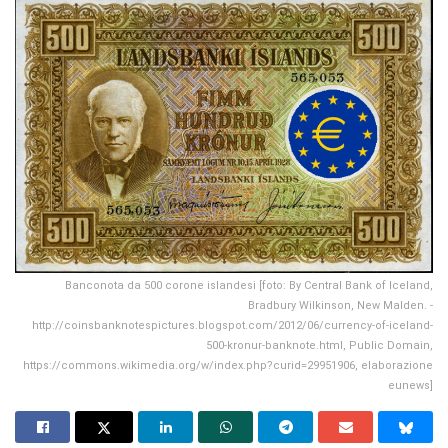
Banconota da 500 corone islandesi [foto: By Central Bank of Iceland,
Bradbury Wilkinson, New Malden. -
http://coinsbanknotespictures.blogspot.com/2012/06/currency-of-iceland-
500-kronur-banknote.html, Public Domain,
https://commons.wikimedia.org/w/index.php?curid=29951906, elaborazione
eunews]