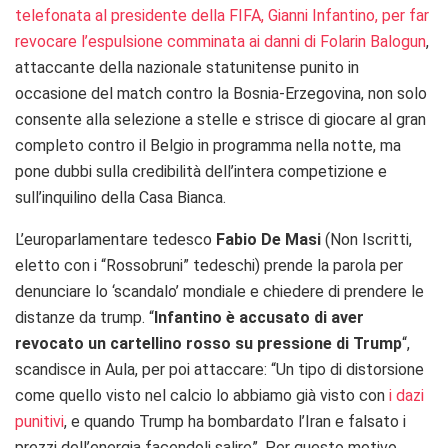
telefonata al presidente della FIFA, Gianni Infantino, per far
revocare l’espulsione comminata ai danni di Folarin Balogun
,
attaccante della nazionale statunitense punito in
occasione del match contro la Bosnia-Erzegovina, non solo
consente alla selezione a stelle e strisce di giocare al gran
completo contro il Belgio in programma nella notte, ma
pone dubbi sulla credibilità dell’intera competizione e
sull’inquilino della Casa Bianca.
L’europarlamentare tedesco
Fabio De Masi
(Non Iscritti,
eletto con i “Rossobruni” tedeschi) prende la parola per
denunciare lo ‘scandalo’ mondiale e chiedere di prendere le
distanze da trump. “
Infantino è accusato di aver
revocato un cartellino rosso su pressione di Trump
“,
scandisce in Aula, per poi attaccare: “Un tipo di distorsione
come quello visto nel calcio lo abbiamo già visto con
i dazi
punitivi
, e quando Trump ha bombardato l’Iran e falsato i
prezzi dell’energia facendoli salire”. Per questo motivo