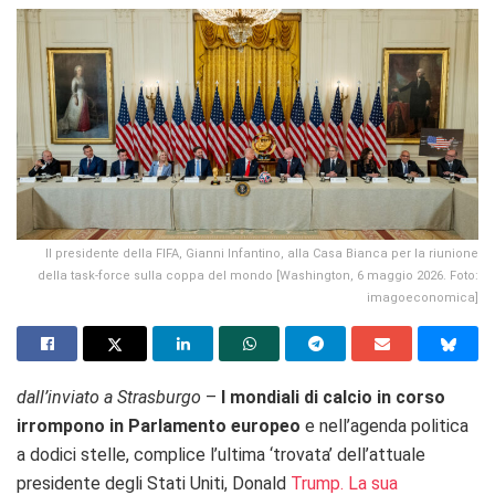
Il presidente della FIFA, Gianni Infantino, alla Casa Bianca per la riunione
della task-force sulla coppa del mondo [Washington, 6 maggio 2026. Foto:
imagoeconomica]
dall’inviato a Strasburgo
–
I mondiali di calcio in corso
irrompono in Parlamento europeo
e nell’agenda politica
a dodici stelle, complice l’ultima ‘trovata’ dell’attuale
presidente degli Stati Uniti, Donald
Trump. La sua