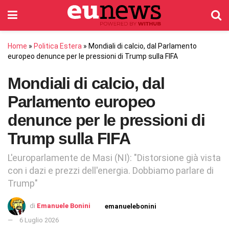
Home
»
Politica Estera
»
Mondiali di calcio, dal Parlamento
europeo denunce per le pressioni di Trump sulla FIFA
Mondiali di calcio, dal
Parlamento europeo
denunce per le pressioni di
Trump sulla FIFA
L'europarlamente de Masi (NI): "Distorsione già vista
con i dazi e prezzi dell'energia. Dobbiamo parlare di
Trump"
di
Emanuele Bonini
emanuelebonini
6 Luglio 2026