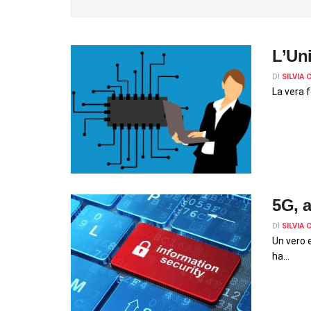
L’Uni
DI
SILVIA
La vera f
5G, a
DI
SILVIA
Un vero 
ha...