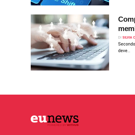
Comp
memb
DI
SILVIA
Secondo 
deve...