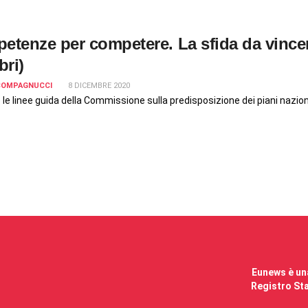
etenze per competere. La sfida da vincer
ri)
 COMPAGNUCCI
8 DICEMBRE 2020
le linee guida della Commissione sulla predisposizione dei piani naziona
Eunews è una
Registro Sta