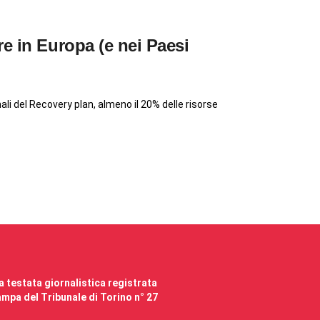
e in Europa (e nei Paesi
li del Recovery plan, almeno il 20% delle risorse
 testata giornalistica registrata
mpa del Tribunale di Torino n° 27