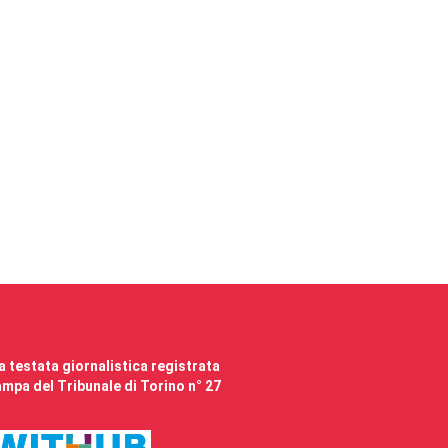
 testata giornalistica registrata
mpa del Tribunale di Torino n° 27