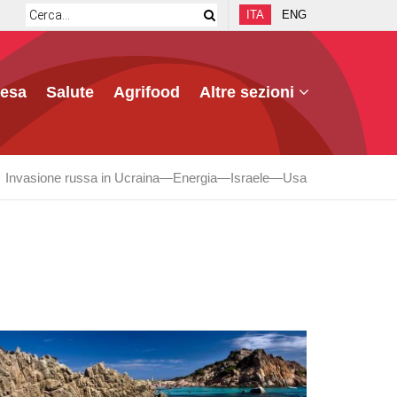
ITA
ENG
fesa
Salute
Agrifood
Altre sezioni
Invasione russa in Ucraina
Energia
Israele
Usa