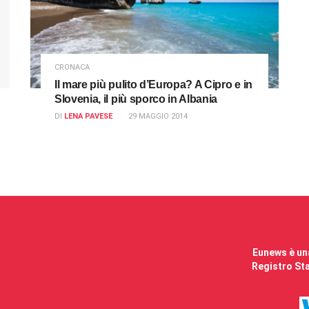
CRONACA
Il mare più pulito d’Europa? A Cipro e in
Slovenia, il più sporco in Albania
DI
LENA PAVESE
29 MAGGIO 2014
Eunews è una
Registro Sta