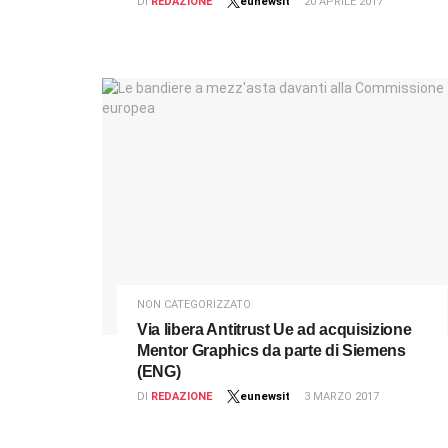
DI
REDAZIONE
eunewsit
20 APRILE 2017
NON CATEGORIZZATO
Via libera Antitrust Ue ad acquisizione
Mentor Graphics da parte di Siemens
(ENG)
DI
REDAZIONE
eunewsit
3 MARZO 2017