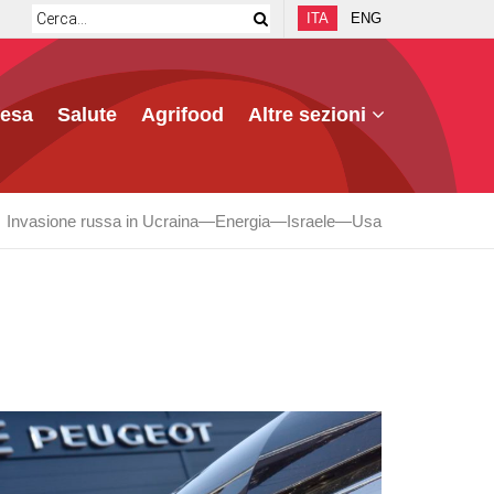
ITA
ENG
fesa
Salute
Agrifood
Altre sezioni
Invasione russa in Ucraina
Energia
Israele
Usa