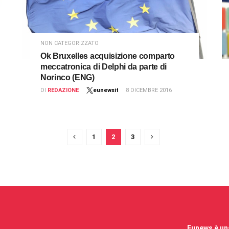
NON CATEGORIZZATO
Ok Bruxelles acquisizione comparto
meccatronica di Delphi da parte di
Norinco (ENG)
DI
REDAZIONE
eunewsit
8 DICEMBRE 2016
1
2
3
Eunews è una