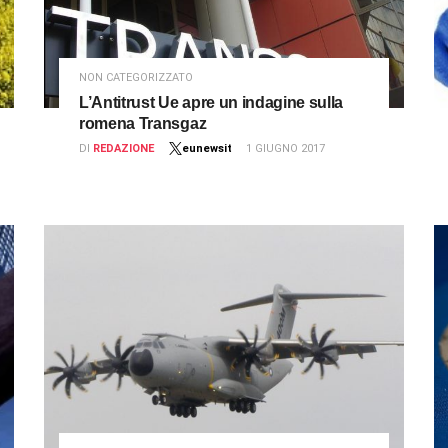
NON CATEGORIZZATO
L’Antitrust Ue apre un indagine sulla
romena Transgaz
DI
REDAZIONE
eunewsit
1 GIUGNO 2017