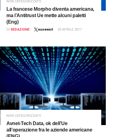
NON CATEGORIZZATO
La francese Morpho diventa americana,
ma l’Antitrust Ue mette alcuni paletti
(Eng)
DI
REDAZIONE
eunewsit
20 APRILE 2017
NON CATEGORIZZATO
Avnet-Tech Data, ok dell’Ue
all’operazione fra le aziende americane
(ENG)