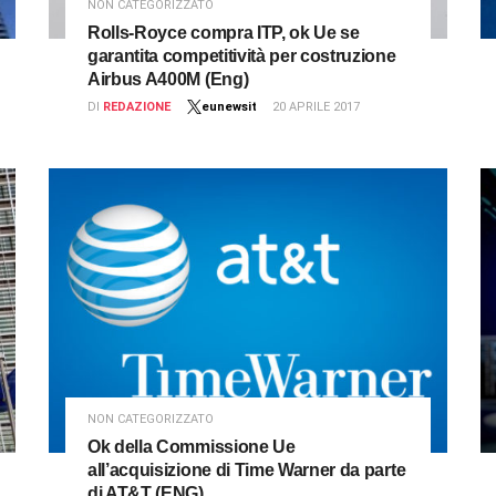
NON CATEGORIZZATO
Rolls-Royce compra ITP, ok Ue se
garantita competitività per costruzione
Airbus A400M (Eng)
DI
REDAZIONE
eunewsit
20 APRILE 2017
NON CATEGORIZZATO
Ok della Commissione Ue
all’acquisizione di Time Warner da parte
di AT&T (ENG)