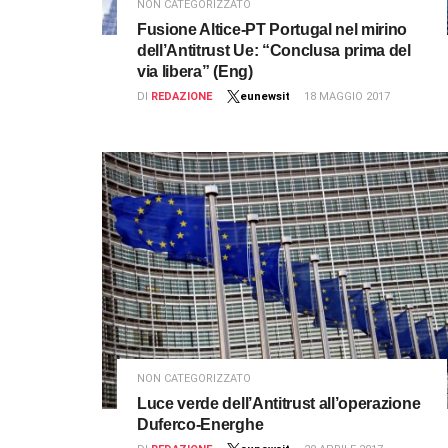
NON CATEGORIZZATO
Fusione Altice-PT Portugal nel mirino
dell’Antitrust Ue: “Conclusa prima del
via libera” (Eng)
DI
REDAZIONE
eunewsit
18 MAGGIO 2017
NON CATEGORIZZATO
Luce verde dell’Antitrust all’operazione
Duferco-Energhe