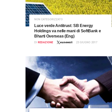
NON CATEGORIZZATO
Luce verde Antitrust: SB Energy
Holdings va nelle mani di SoftBank e
Bharti Overseas (Eng)
DI
REDAZIONE
eunewsit
23 GIUGNO 2017