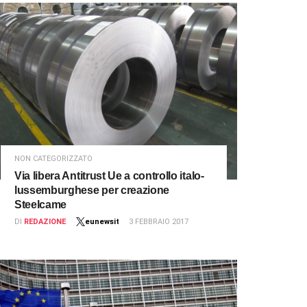
NON CATEGORIZZATO
Via libera Antitrust Ue a controllo italo-
lussemburghese per creazione
Steelcame
DI
REDAZIONE
eunewsit
3 FEBBRAIO 2017