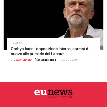
POLITICA
Corbyn batte l’opposizione interna, correrà di
nuovo alle primarie del Labour
DI
LISA D'IGNAZIO
@DIgnazioLisa
13 LUGLIO 2016