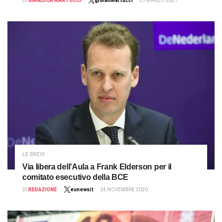
DI
GIANLUCA MARTUCCI
@GianMartucci
25 MARZO 2021
LE BREVI
Via libera dell’Aula a Frank Elderson per il
comitato esecutivo della BCE
DI
REDAZIONE
eunewsit
24 NOVEMBRE 2020