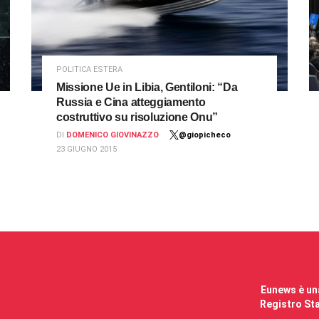
POLITICA ESTERA
Missione Ue in Libia, Gentiloni: “Da
Russia e Cina atteggiamento
costruttivo su risoluzione Onu”
DI
DOMENICO GIOVINAZZO
@giopicheco
23 GIUGNO 2015
Eunews è una
Registro Sta