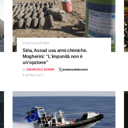
POLITICA ESTERA
Siria, Assad usa armi chimiche.
Mogherini: “L’impunità non è
un’opzione”
DI
EMANUELE BONINI
emanuelebonini
4 APRILE 2017