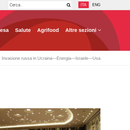
ITA
ENG
fesa
Salute
Agrifood
Altre sezioni
Invasione russa in Ucraina
Energia
Israele
Usa