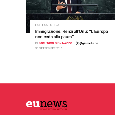
POLITICA ESTERA
Immigrazione, Renzi all’Onu: “L’Europa
non ceda alla paura”
DI
DOMENICO GIOVINAZZO
@giopicheco
30 SETTEMBRE 2015