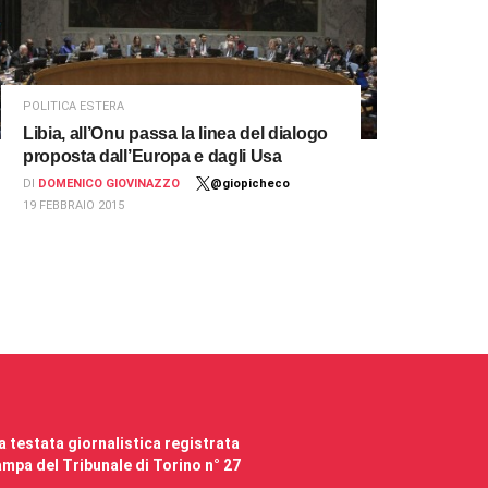
POLITICA ESTERA
Libia, all’Onu passa la linea del dialogo
proposta dall’Europa e dagli Usa
DI
DOMENICO GIOVINAZZO
@giopicheco
19 FEBBRAIO 2015
 testata giornalistica registrata
mpa del Tribunale di Torino n° 27