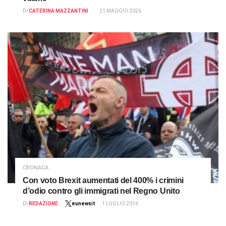
DI
CATERINA MAZZANTINI
21 MAGGIO 2026
CRONACA
Con voto Brexit aumentati del 400% i crimini
d’odio contro gli immigrati nel Regno Unito
DI
REDAZIONE
eunewsit
1 LUGLIO 2016