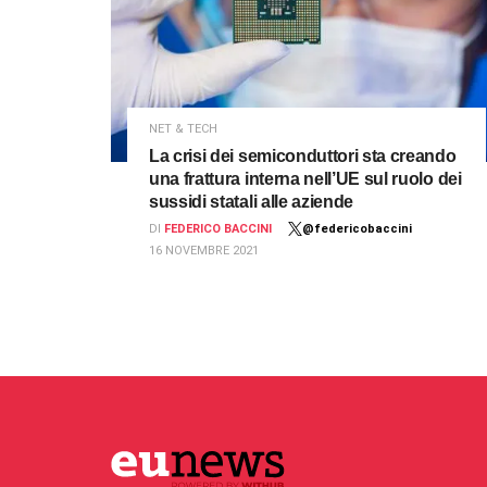
NET & TECH
La crisi dei semiconduttori sta creando
una frattura interna nell’UE sul ruolo dei
sussidi statali alle aziende
DI
FEDERICO BACCINI
@federicobaccini
16 NOVEMBRE 2021