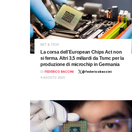
NET & TECH
La corsa dell’European Chips Act non
si ferma. Altri 3,5 miliardi da Tsmc per la
produzione di microchip in Germania
DI
FEDERICO BACCINI
@federicobaccini
9 AGOSTO 2023