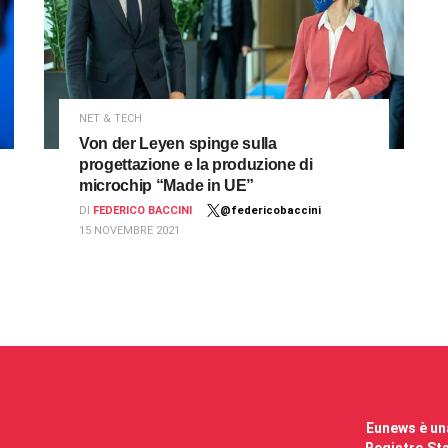
NET & TECH
Von der Leyen spinge sulla
progettazione e la produzione di
microchip “Made in UE”
DI
FEDERICO BACCINI
@federicobaccini
15 NOVEMBRE 2021
Eunews è una