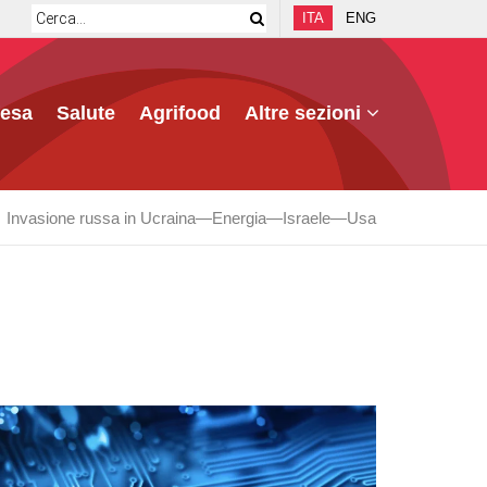
ITA
ENG
fesa
Salute
Agrifood
Altre sezioni
Invasione russa in Ucraina
Energia
Israele
Usa