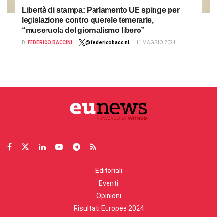
Libertà di stampa: Parlamento UE spinge per
legislazione contro querele temerarie,
“museruola del giornalismo libero”
DI
FEDERICO BACCINI
@federicobaccini
11 MAGGIO 2021
Editoriali
Eventi
Opinioni
Risultati Europee 2024