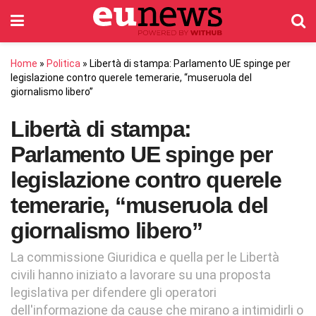
Home
»
Politica
»
Libertà di stampa: Parlamento UE spinge per
legislazione contro querele temerarie, “museruola del
giornalismo libero”
Libertà di stampa:
Parlamento UE spinge per
legislazione contro querele
temerarie, “museruola del
giornalismo libero”
La commissione Giuridica e quella per le Libertà
civili hanno iniziato a lavorare su una proposta
legislativa per difendere gli operatori
dell'informazione da cause che mirano a intimidirli o