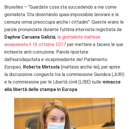
Bruxelles – “Guardate cosa sta succedendo a me come
giornalista. Sta diventando quasi impossibile lavorare e la
censura ormai preoccupa anche i cittadini”. Queste erano le
parole pronunciate durante l’ultima intervista registrata da
Daphne Caruana Galizia
,
la giornalista maltese
assassinata il 16 ottobre 2017
per mettere a tacere le sue
inchieste anti-corruzione. Parole riportate
dall’eurodeputata e vicepresidente del Parlamento
Europeo,
Roberta Metsola
(maltese anche lei), per aprire
la discussione congiunta tra la commissione Giuridica (JURI)
e la commissione per le Libertà civili (LIBE) sulle
minacce
alla libertà della stampa in Europa
.