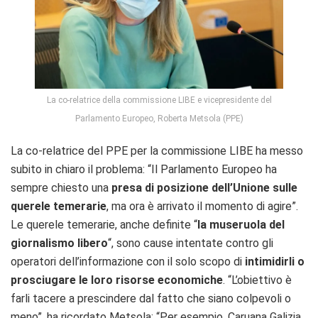
La co-relatrice della commissione LIBE e vicepresidente del
Parlamento Europeo, Roberta Metsola (PPE)
La co-relatrice del PPE per la commissione LIBE ha messo
subito in chiaro il problema: “Il Parlamento Europeo ha
sempre chiesto una
presa di posizione dell’Unione sulle
querele temerarie
, ma ora è arrivato il momento di agire”.
Le querele temerarie, anche definite “
la museruola del
giornalismo libero
“, sono cause intentate contro gli
operatori dell’informazione con il solo scopo di
intimidirli o
prosciugare le loro risorse economiche
. “L’obiettivo è
farli tacere a prescindere dal fatto che siano colpevoli o
meno”, ha ricordato Metsola: “Per esempio, Caruana Galizia