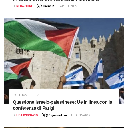
DI
REDAZIONE
eunewsit
8 APRILE 2019
POLITICA ESTERA
Questione israelo-palestinese: Ue in linea con la
conferenza di Parigi
DI
LISA D'IGNAZIO
@DIgnazioLisa
16 GENNAIO 2017