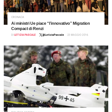
CRONACA
Ai ministri Ue piace “l’innovativo” Migration
Compact di Renzi
DI
LETIZIA PASCALE
@LetiziaPascale
23 MAGGIO 2016