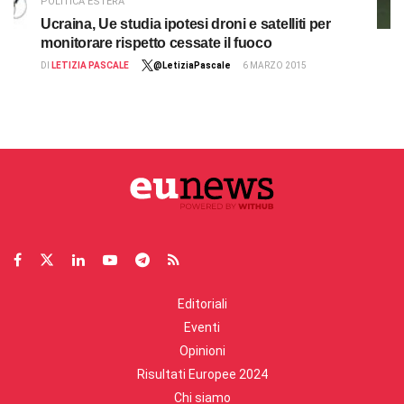
POLITICA ESTERA
Ucraina, Ue studia ipotesi droni e satelliti per
monitorare rispetto cessate il fuoco
DI
LETIZIA PASCALE
@LetiziaPascale
6 MARZO 2015
Editoriali
Eventi
Opinioni
Risultati Europee 2024
Chi siamo