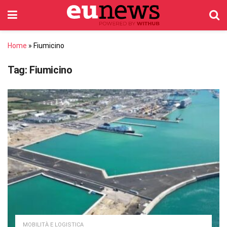
Home
»
Fiumicino
Tag:
Fiumicino
MOBILITÀ E LOGISTICA