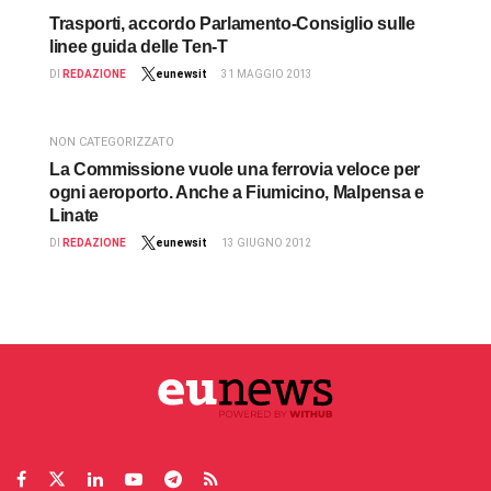
Trasporti, accordo Parlamento-Consiglio sulle
linee guida delle Ten-T
DI
REDAZIONE
eunewsit
31 MAGGIO 2013
NON CATEGORIZZATO
La Commissione vuole una ferrovia veloce per
ogni aeroporto. Anche a Fiumicino, Malpensa e
Linate
DI
REDAZIONE
eunewsit
13 GIUGNO 2012