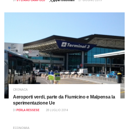
DI
STEFANO CAMPOLO
@partodomani
27 GIUGNO 2019
CRONACA
Aeroporti verdi, parte da Fiumicino e Malpensa la
sperimentazione Ue
DI
PERLA RESSESE
28 LUGLIO 2014
ECONOMIA