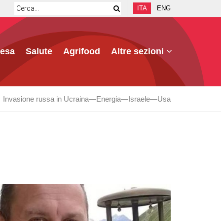
ITA
ENG
fesa
Salute
Agrifood
Altre sezioni
Invasione russa in Ucraina
Energia
Israele
Usa