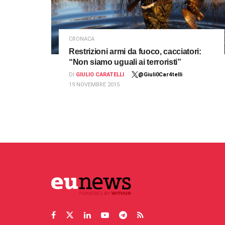
CRONACA
Restrizioni armi da fuoco, cacciatori:
“Non siamo uguali ai terroristi”
DI
GIULIO CARATELLI
@Giuli0Car4telli
19 NOVEMBRE 2015