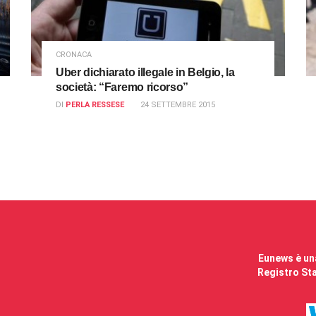
CRONACA
Uber dichiarato illegale in Belgio, la
società: “Faremo ricorso”
DI
PERLA RESSESE
24 SETTEMBRE 2015
Eunews è una
Registro Sta