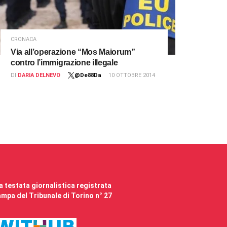
CRONACA
Via all’operazione “Mos Maiorum”
contro l’immigrazione illegale
DI
DARIA DELNEVO
@De88Da
10 OTTOBRE 2014
 testata giornalistica registrata
mpa del Tribunale di Torino n° 27