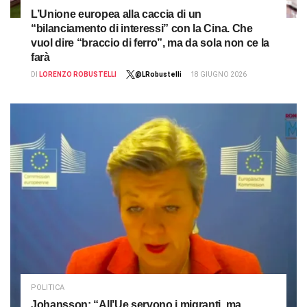
L’Unione europea alla caccia di un
“bilanciamento di interessi” con la Cina. Che
vuol dire “braccio di ferro”, ma da sola non ce la
farà
DI
LORENZO ROBUSTELLI
@LRobustelli
18 GIUGNO 2026
POLITICA
Johansson: “All’Ue servono i migranti, ma