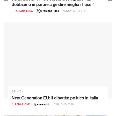
dobbiamo imparare a gestire meglio i flussi”
DI
FABIANA LUCA
@fabiana_luca
26 NOVEMBRE 2020
OPINIONI
Next Generation EU: il dibattito politico in Italia
DI
REDAZIONE
eunewsit
18 GIUGNO 2020